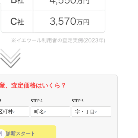
産、査定価格はいくら？
3
STEP 4
STEP 5
区町村
町名
字・丁目
料
診断スタート