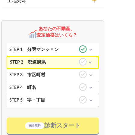
土地売却
あなたの不動産、
査定価格はいくら？
分譲マンション
STEP 1
都道府県
STEP 2
市区町村
STEP 3
町名
STEP 4
字・丁目
STEP 5
診断スタート
完全無料