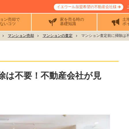
イエウール加盟希望の不動産会社様
ョン売却で
家を売る時の
土
ないコツ
基礎知識
ポ
マンション売却
マンションの査定
マンション査定前に掃除は不要
除は不要！不動産会社が見