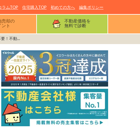
コラムTOP
住宅購入TOP
初めての方へ
編集ポリシー
地売却の
不動産価格を
イント
無料で診断
！不動...