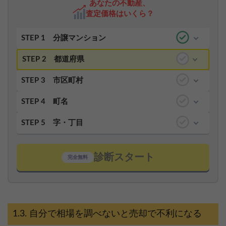
あなたの不動産、
査定価格はいくら？
STEP 1
分譲マンション
STEP 2
都道府県
STEP 3
市区町村
STEP 4
町名
STEP 5
字・丁目
診断スタート
完全無料
自分で相場を調べないと売却で不利になる