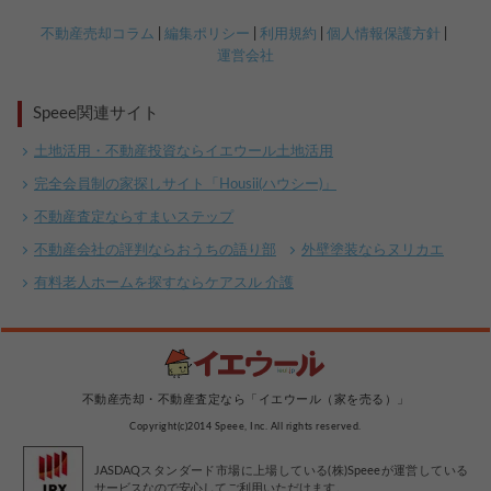
不動産売却コラム
編集ポリシー
利用規約
個人情報保護方針
運営会社
Speee関連サイト
土地活用・不動産投資ならイエウール土地活用
完全会員制の家探しサイト「Housii(ハウシー)」
不動産査定ならすまいステップ
不動産会社の評判ならおうちの語り部
外壁塗装ならヌリカエ
有料老人ホームを探すならケアスル 介護
不動産売却・不動産査定なら「イエウール（家を売る）」
Copyright(c)2014 Speee, Inc. All rights reserved.
JASDAQスタンダード市場に上場している(株)Speeeが運営している
サービスなので安心してご利用いただけます。