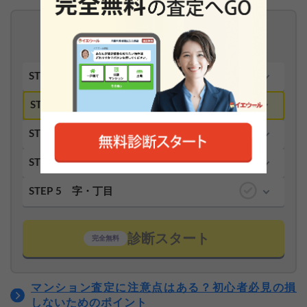
あなたの不動産、
査定価格はいくら？
STEP 1
分譲マンション
STEP 2
都道府県
STEP 3
市区町村
STEP 4
町名
STEP 5
字・丁目
診断スタート
完全無料
マンション査定に注意点はある？初心者必見の損
しないためのポイント