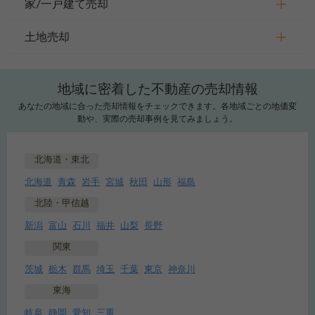
家/一戸建て売却
土地売却
地域に密着した不動産の売却情報
あなたの地域に合った売却情報をチェックできます。各地域ごとの地価変
動や、実際の売却事例を見てみましょう。
北海道・東北
北海道
青森
岩手
宮城
秋田
山形
福島
北陸・甲信越
新潟
富山
石川
福井
山梨
長野
関東
茨城
栃木
群馬
埼玉
千葉
東京
神奈川
東海
岐阜
静岡
愛知
三重