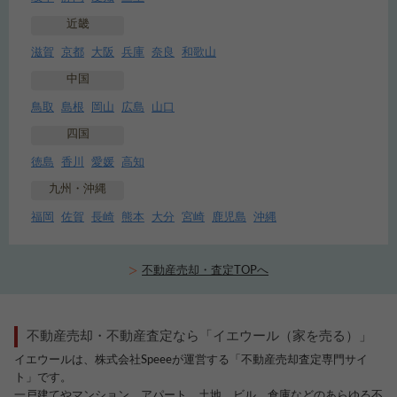
近畿
滋賀
京都
大阪
兵庫
奈良
和歌山
中国
鳥取
島根
岡山
広島
山口
四国
徳島
香川
愛媛
高知
九州・沖縄
福岡
佐賀
長崎
熊本
大分
宮崎
鹿児島
沖縄
不動産売却・査定TOPへ
不動産売却・不動産査定なら「イエウール（家を売る）」
イエウールは、株式会社Speeeが運営する「不動産売却査定専門サイ
ト」です。
一戸建てやマンション、アパート、土地、ビル、倉庫などのあらゆる不