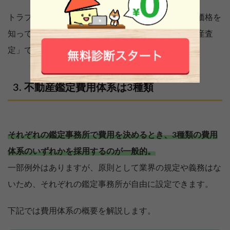
トラブルを未然に防ぐためにも、そのときの適正な価格を
知っておくとよいでしょう。場合によっては「不動産査
定」で差し支えないケースもあるので慎重に検討を。
不動産鑑定費用体系は3種類
それぞれの鑑定事務所で費用を決めるとき、3種類の費用
体系のいずれかを採用するのが一般的。
一部例外はありますが、原則として業界の規定や義務はな
いため、それぞれの鑑定事務所が自由に設定できます。
下記では費用体系の概要を解説します。