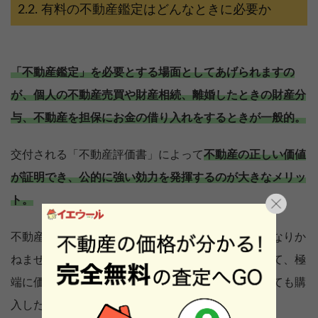
有料の不動産鑑定はどんなときに必要か
「不動産鑑定」を必要とする場面としてあげられますの
が、個人の不動産売買や財産相続、離婚したときの財産分
与、不動産を担保にお金の借り入れをするときが一般的。
交付される「不動産評価書」によって
不動産の正しい価値
が証明でき、公的に強い効力を発揮するのが大きなメリッ
ト。
不動産価格を知らないと後々のトラブルの原因にもなりか
ねません。例えば、親族間で不動産を売買するとして、極
端に価格が低いと贈与税の課税対象になり、高すぎても購
入した側からクレームがくる可能性も考えられます。