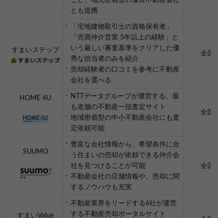
こと、地元密着型の優良不動産会社
とも提携
「宅地建物取引士の資格保有者」
「売買仲介営業 5年以上の経験」と
いう厳しい審査基準をクリアした優
すまいステップ
全国
秀な担当者のみを紹介
売却経験者の口コミを参考に不動産
会社を選べる
NTTデータグループが運営する、最
HOME 4U
も老舗の不動産一括査定サイト
全国
地域密着型の中小不動産会社にも査
定依頼可能
豊富な会社情報から、希望条件に合
SUUMO
う住まいの売却が依頼できる仲介会
社を見つけることが可能
全国
不動産会社の店舗情報や、売却に関
するノウハウも充実
不動産業界をリードする6社が運営
する不動産売却ポータルサイト
すまいValue