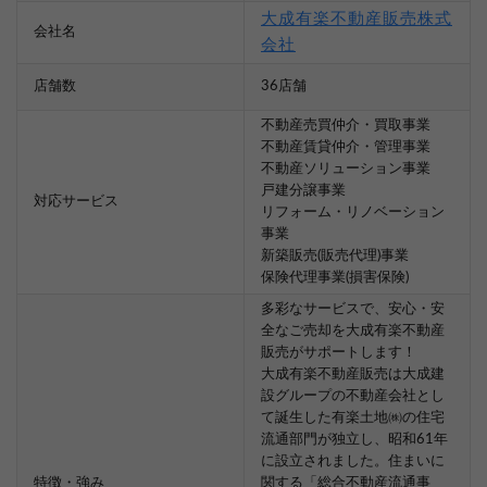
大成有楽不動産販売株式
会社名
会社
店舗数
36店舗
不動産売買仲介・買取事業
不動産賃貸仲介・管理事業
不動産ソリューション事業
戸建分譲事業
対応サービス
リフォーム・リノベーション
事業
新築販売(販売代理)事業
保険代理事業(損害保険)
多彩なサービスで、安心・安
全なご売却を大成有楽不動産
販売がサポートします！
大成有楽不動産販売は大成建
設グループの不動産会社とし
て誕生した有楽土地㈱の住宅
流通部門が独立し、昭和61年
に設立されました。住まいに
特徴・強み
関する「総合不動産流通事