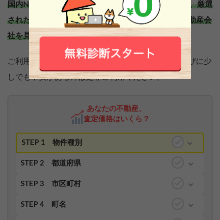
国内No.1不動産一括査定サイト「
」なら、厳選
イエウール
された不動産会社の中から、ご自身にピッタリの不動産会
社を見つけられます。
ご利用は完全無料となっているため、不動産会社選びに少
しでも不安がある方は是非ご利用ください。
あなたの不動産、
査定価格はいくら？
STEP 1
物件種別
STEP 2
都道府県
STEP 3
市区町村
STEP 4
町名