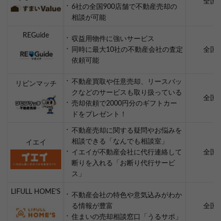
全国
6社の全国900店舗で不動産売却の
相談が可能
REGuide
収益用物件に強いサービス
同時に最大10社の不動産会社の査定
全国
依頼可能
不動産買取や任意売却、リースバッ
リビンマッチ
クなどのサービスも取り扱っている
全国
売却依頼で2000円分のギフトカー
ドをプレゼント！
不動産売却に関する疑問やお悩みを
相談できる「なんでも相談室」
イエイ
イエイが不動産会社に代行連絡して
全国
断りを入れる「お断り代行サービ
ス」
LIFULL HOME’S
不動産会社の特色や意気込みがわか
る情報が豊富
全国
住まいの売却相談窓口「うるサポ」