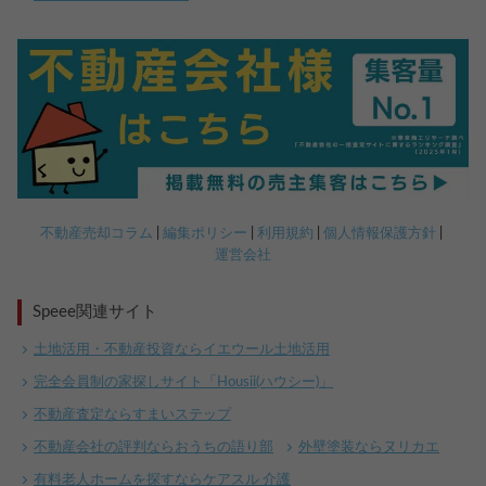
不動産売却コラム
編集ポリシー
利用規約
個人情報保護方針
運営会社
Speee関連サイト
土地活用・不動産投資ならイエウール土地活用
完全会員制の家探しサイト「Housii(ハウシー)」
【完全無料】うちの価格いくら？
不動産査定ならすまいステップ
無料診断スタート
不動産会社の評判ならおうちの語り部
外壁塗装ならヌリカエ
有料老人ホームを探すならケアスル 介護