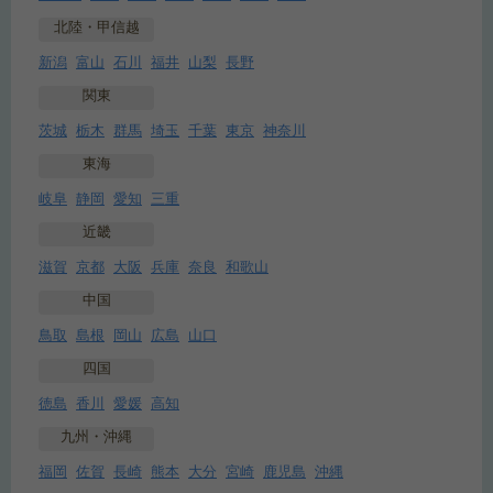
北陸・甲信越
新潟
富山
石川
福井
山梨
長野
関東
茨城
栃木
群馬
埼玉
千葉
東京
神奈川
東海
岐阜
静岡
愛知
三重
近畿
滋賀
京都
大阪
兵庫
奈良
和歌山
中国
鳥取
島根
岡山
広島
山口
四国
徳島
香川
愛媛
高知
九州・沖縄
福岡
佐賀
長崎
熊本
大分
宮崎
鹿児島
沖縄