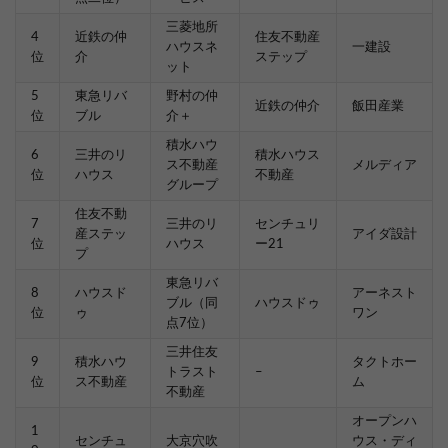
三菱地所
4
近鉄の仲
住友不動産
ハウスネ
一建設
位
介
ステップ
ット
5
東急リバ
野村の仲
近鉄の仲介
飯田産業
位
ブル
介＋
積水ハウ
6
三井のリ
積水ハウス
ス不動産
メルディア
位
ハウス
不動産
グループ
住友不動
7
三井のリ
センチュリ
産ステッ
アイダ設計
位
ハウス
ー21
プ
東急リバ
8
ハウスド
アーネスト
ブル（同
ハウスドゥ
位
ゥ
ワン
点7位）
三井住友
9
積水ハウ
タクトホー
トラスト
–
位
ス不動産
ム
不動産
オープンハ
1
センチュ
大京穴吹
ウス・ディ