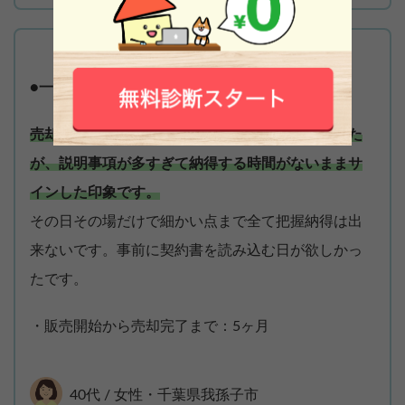
●一戸建てを1,900万円で売却
売却の契約時に時間がかかることは聞いていました
が、説明事項が多すぎて納得する時間がないままサ
インした印象です。
その日その場だけで細かい点まで全て把握納得は出
来ないです。事前に契約書を読み込む日が欲しかっ
たです。
・販売開始から売却完了まで：5ヶ月
40代 / 女性・千葉県我孫子市