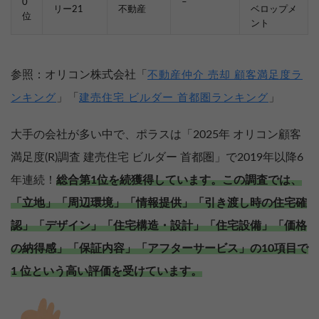
0
–
リー21
不動産
ベロップメ
位
ント
参照：オリコン株式会社「
不動産仲介 売却 顧客満足度ラ
」「
」
ンキング
建売住宅 ビルダー 首都圏ランキング
大手の会社が多い中で、ポラスは「2025年 オリコン顧客
満足度(R)調査 建売住宅 ビルダー 首都圏」で2019年以降6
年連続！
総合第1位を続獲得しています。
この調査では、
「立地」「周辺環境」「情報提供」「引き渡し時の住宅確
認」「デザイン」「住宅構造・設計」「住宅設備」「価格
の納得感」「保証内容」「アフターサービス」の10項目で
1 位という高い評価を受けています。