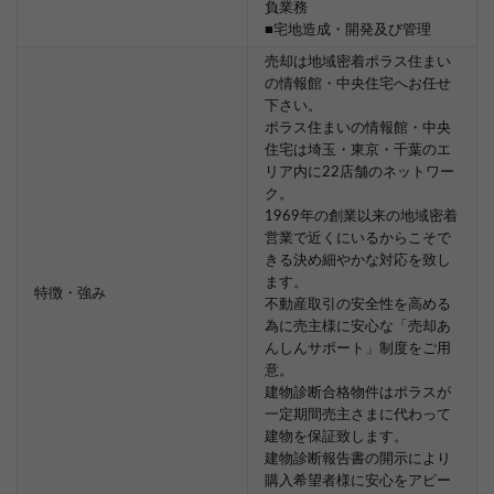
負業務
■宅地造成・開発及び管理
売却は地域密着ポラス住まい
の情報館・中央住宅へお任せ
下さい。
ポラス住まいの情報館・中央
住宅は埼玉・東京・千葉のエ
リア内に22店舗のネットワー
ク。
1969年の創業以来の地域密着
営業で近くにいるからこそで
きる決め細やかな対応を致し
ます。
特徴・強み
不動産取引の安全性を高める
為に売主様に安心な「売却あ
んしんサポート」制度をご用
意。
建物診断合格物件はポラスが
一定期間売主さまに代わって
建物を保証致します。
建物診断報告書の開示により
購入希望者様に安心をアピー