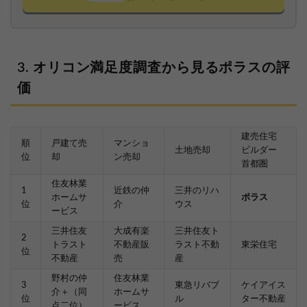
オリコン満足度調査から見るポラスの評
価
建売住宅
順
戸建て売
マンショ
土地売却
ビルダー
位
却
ン売却
首都圏
住友林業
1
近鉄の仲
三井のリハ
ホームサ
ポラス
位
介
ウス
ービス
三井住友
大成有楽
三井住友ト
2
トラスト
不動産販
ラスト不動
東栄住宅
位
不動産
売
産
野村の仲
住友林業
3
東急リバブ
ケイアイス
介＋（同
ホームサ
位
ル
ター不動産
点二位）
ービス