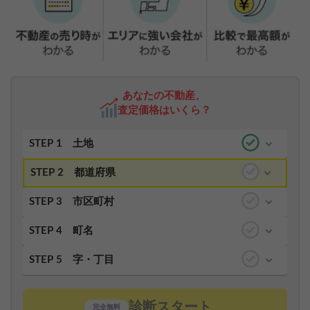
あなたの不動産、
査定価格はいくら？
STEP 1
土地
STEP 2
都道府県
STEP 3
市区町村
STEP 4
町名
STEP 5
字・丁目
診断スタート
完全無料