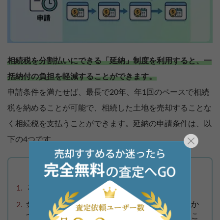
相続税を分割払いにできる「延納」制度を利用すると、一
括納付の負担を軽減することができます。
申請条件を満たせば、最長で20年、年1回のペースで相続
税を納めることが可能で、相続した土地を売却することな
く相続税を支払うことができます。延納の申請条件は、以
下の4つです。
相続税額が10万円を超えること。
金銭で納付することを困難とする事由があり、か
つ、その納付を困難とする金額の範囲内であるこ