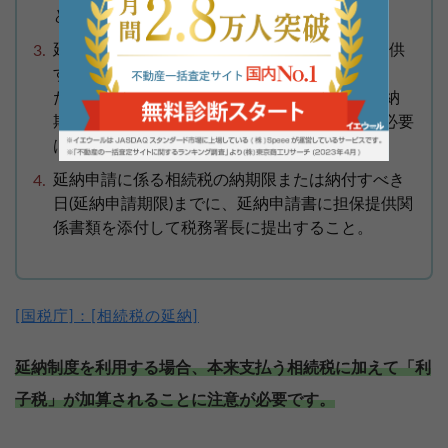
と。
延納税額および利子税の額に相当する担保を提供
すること。
ただし、延納税額が100万円以下で、かつ、延納
期間が3年以下である場合には担保を提供する必要
はありません。
延納申請に係る相続税の納期限または納付すべき
日(延納申請期限)までに、延納申請書に担保提供関
係書類を添付して税務署長に提出すること。
[国税庁]：[相続税の延納]
延納制度を利用する場合、本来支払う相続税に加えて「利
子税」が加算されることに注意が必要です。