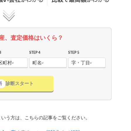
産、査定価格はいくら？
3
STEP 4
STEP 5
区町村
町名
字・丁目
料
診断スタート
という方は、こちらの記事をご覧ください。