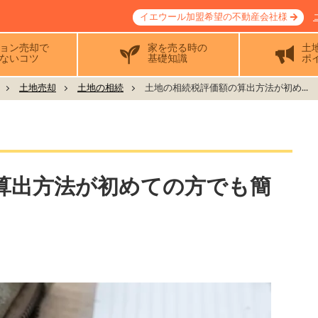
イエウール加盟希望の不動産会社様
ョン売却で
家を売る時の
土
ないコツ
基礎知識
ポ
土地売却
土地の相続
土地の相続税評価額の算出方法が初め...
算出方法が初めての方でも簡