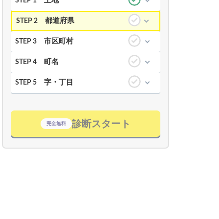
土地
STEP 1
都道府県
STEP 2
市区町村
STEP 3
町名
STEP 4
字・丁目
STEP 5
診断スタート
完全無料