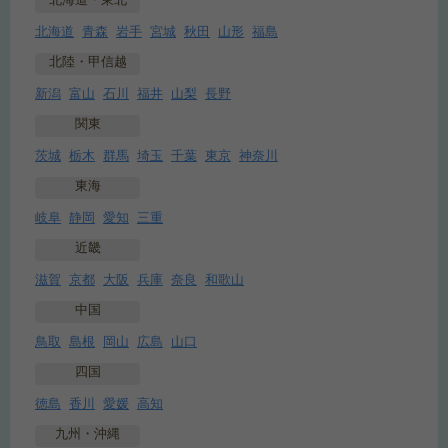
北海道・東北
北海道
青森
岩手
宮城
秋田
山形
福島
北陸・甲信越
新潟
富山
石川
福井
山梨
長野
関東
茨城
栃木
群馬
埼玉
千葉
東京
神奈川
東海
岐阜
静岡
愛知
三重
近畿
滋賀
京都
大阪
兵庫
奈良
和歌山
中国
鳥取
島根
岡山
広島
山口
四国
徳島
香川
愛媛
高知
九州・沖縄