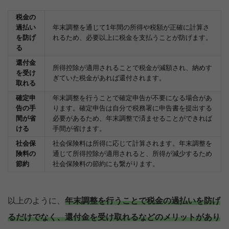
税金の
過払い
年末調整を通じて1年間の所得や税額が正確に計算さ
を防げ
れるため、必要以上に税金を支払うことが防げます。
る
還付金
所得控除が適用されることで税金が減額され、納めす
を受け
ぎていた税金があれば還付されます。
取れる
確定申
年末調整を行うことで確定申告が不要になる場合があ
告の手
ります。確定申告は自分で税務署に申告書を提出する
間が省
必要があるため、年末調整で済ませることができれば
ける
手間が省けます。
社会保
社会保険料は所得に応じて計算されます。年末調整を
険料の
通じて所得控除が適用されると、所得が減少するため
節約
社会保険料の節約にも繋がります。
以上のように、
年末調整を行うことで税金の過払いを防げ
るだけでなく、還付金を受け取れるなどのメリットがあり