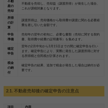
不動
不動産を売却し、売却益（譲渡所得）が発生した場合、
産の
これが課税対象となります。
売却
所得
譲渡所得は、売却価格から取得費や譲渡に関わる必要経
の計
費を差し引いた金額です。
算
申告
売却年の翌年の初旬に、必要な書類（売却に関する契約
準備
書、取得費や経費の証明書等）を集めます。
翌年の2月中旬から3月15日までの間に確定申告を行い
確定
ます。確定申告により、実際に発生した譲渡所得に対す
申告
る所得税と住民税が計算されます。
税金
確定申告の結果、追加で税金が発生した場合は納付が必
の納
要です。
付
不動産売却後の確定申告の注意点
項目
内容