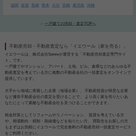
福岡
佐賀
長崎
熊本
大分
宮崎
鹿児島
沖縄
一戸建ての売却・査定TOPへ
不動産売却・不動産査定なら「イエウール（家を売る）」
イエウールは、株式会社Speeeが運営する「不動産売却査定専門サイ
ト」です。
一戸建てやマンション、アパート、土地、ビル、倉庫などのあらゆる不
動産査定を考えている方に複数の不動産会社の一括査定をオンラインで
提供しています。
大手から地域に密着した企業（地場企業）、 不動産投資が得意な企業
など優良不動産会社の査定を受けることで、 より高く家を売りたいあ
なたにとって素敵な不動産会社を見つけることができます。
税金対策としてリフォームやリノベーション、 賃貸を考えている方
や、相場動向・税制・路線価などを知りたい方、 買取先をお探しの方
もまずはお気軽にイエウールで完全無料の不動産売却一括査定サービス
をご利用ください。