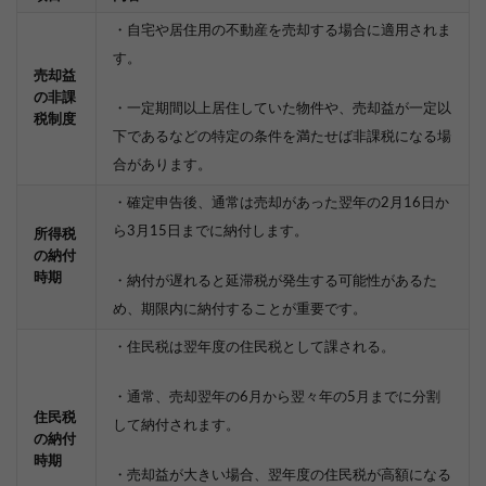
・自宅や居住用の不動産を売却する場合に適用されま
す。
売却益
の非課
・一定期間以上居住していた物件や、売却益が一定以
税制度
下であるなどの特定の条件を満たせば非課税になる場
合があります。
・確定申告後、通常は売却があった翌年の2月16日か
ら3月15日までに納付します。
所得税
の納付
時期
・納付が遅れると延滞税が発生する可能性があるた
め、期限内に納付することが重要です。
・住民税は翌年度の住民税として課される。
・通常、売却翌年の6月から翌々年の5月までに分割
住民税
して納付されます。
の納付
時期
・売却益が大きい場合、翌年度の住民税が高額になる