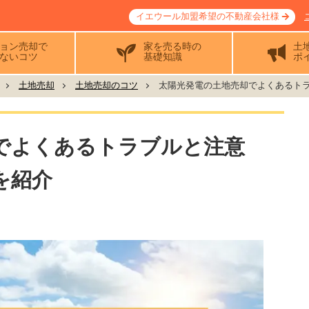
イエウール加盟希望の不動産会社様
ョン売却で
家を売る時の
土
ないコツ
基礎知識
ポ
土地売却
土地売却のコツ
太陽光発電の土地売却でよくあるトラ.
でよくあるトラブルと注意
を紹介