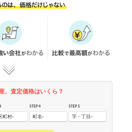
産、査定価格はいくら？
3
STEP 4
STEP 5
区町村
町名
字・丁目