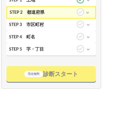
土地
STEP 1
都道府県
STEP 2
市区町村
STEP 3
町名
STEP 4
字・丁目
STEP 5
診断スタート
完全無料