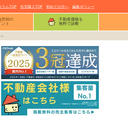
コラムTOP
住宅購入TOP
初めての方へ
編集ポリシー
地売却の
不動産価格を
イント
無料で診断
..