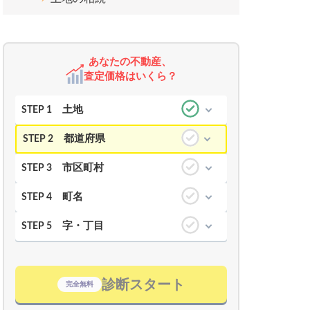
あなたの不動産、
査定価格はいくら？
土地
STEP 1
都道府県
STEP 2
市区町村
STEP 3
町名
STEP 4
字・丁目
STEP 5
診断スタート
完全無料