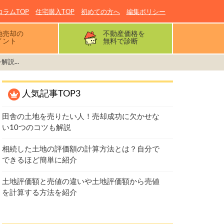
コラムTOP
住宅購入TOP
初めての方へ
編集ポリシー
地売却の
不動産価格を
イント
無料で診断
説...
人気記事TOP3
田舎の土地を売りたい人！売却成功に欠かせな
い10つのコツも解説
相続した土地の評価額の計算方法とは？自分で
できるほど簡単に紹介
土地評価額と売値の違いや土地評価額から売値
を計算する方法を紹介