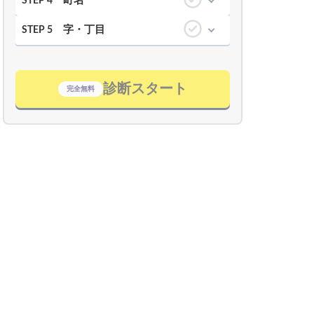
町名
STEP 4
字・丁目
STEP 5
診断スタート
完全無料