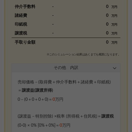
仲介手数料
-
0
万円
諸経費
-
0
万円
印紙税
-
0
万円
譲渡税
-
0
万円
手取り金額
0
万円
※このシミュレーション結果はあくまでも概算になります。
その他 内訳
売却価格－(取得費＋仲介手数料＋諸経費＋印紙税)
＝
譲渡益(譲渡所得)
0
0
－(
0
＋
0
＋
0
＋
0
)＝
万円
(譲渡益－特別控除) ×税率 (所得税＋住民税)＝
譲渡税
0
(
0
-
0
) ×
0% [0%＋0%]
＝
万円