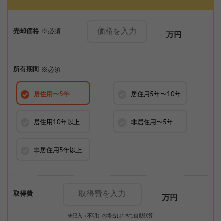
売却価格
※必須
万円
所有期間
※必須
居住用
〜5年
居住用
5年〜10年
居住用
10年以上
非居住用
〜5年
非居住用
5年以上
取得費
万円
未記入（不明）の場合は5%で自動試算