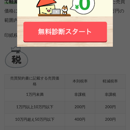
て軽減税率が適用されます。
売買契約書に記載された売買
価格によって異なり、本則税率の場合、200円～48万円の
範囲内で、変動します。
印紙税は以下のように定められています。
売買契約書に記載する売買価
本則税率
軽減税率
格
1万円未満
非課税
非課税
1万円以上10万円以下
200円
200円
10万円超え50万円以下
400円
200円