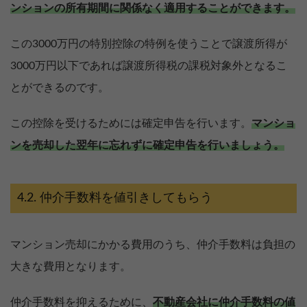
ンションの所有期間に関係なく適用することができます。
この3000万円の特別控除の特例を使うことで譲渡所得が
3000万円以下であれば譲渡所得税の課税対象外となるこ
とができるのです。
この控除を受けるためには確定申告を行います。
マンショ
ンを売却した翌年に忘れずに確定申告を行いましょう。
仲介手数料を値引きしてもらう
マンション売却にかかる費用のうち、仲介手数料は負担の
大きな費用となります。
売却を
まず価格を
決めている
知りたい
仲介手数料を抑えるために、
不動産会社に仲介手数料の値