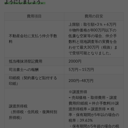
ようにしましょう。
費用項目
費用の目安
上限額：取引額×3％＋6万円
※物件価格が800万円以下の
不動産会社に支払う仲介手数
低廉な空家等の場合、仲介手
料
数料と現地調査等の実費を合
わせて最大30万円（税抜）ま
で受領可能となりました。
抵当権抹消登記費用
2000円
司法書士への報酬
5万円～15万円
印紙税（契約書など貼付する
200円~48万円
印紙）
※譲渡所得
= 売却価格 – 取得費用 – 譲渡
費用(印紙税 + 仲介手数料)※譲
譲渡所得税
渡所得税率＝譲渡所得 ✕ 税
（所得税・住民税・復興特別
率・保有期間が5年以の場合の
所得税）
税率：39.63%
・保有期間が5年超の場合の税