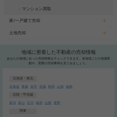
マンション買取
家/一戸建て売却
土地売却
地域に密着した不動産の売却情報
あなたの地域に合った売却情報をチェックできます。各地域ごとの地価変
動や、実際の売却事例を見てみましょう。
北海道・東北
北海道
青森
岩手
宮城
秋田
山形
福島
北陸・甲信越
新潟
富山
石川
福井
山梨
長野
関東