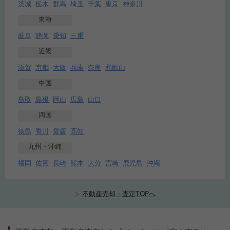
茨城
栃木
群馬
埼玉
千葉
東京
神奈川
東海
岐阜
静岡
愛知
三重
近畿
滋賀
京都
大阪
兵庫
奈良
和歌山
中国
鳥取
島根
岡山
広島
山口
四国
徳島
香川
愛媛
高知
九州・沖縄
福岡
佐賀
長崎
熊本
大分
宮崎
鹿児島
沖縄
不動産売却・査定TOPへ
売却を
まず価格を
決めている
知りたい