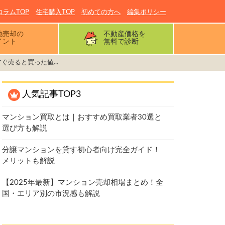
コラムTOP
住宅購入TOP
初めての方へ
編集ポリシー
地売却の
不動産価格を
イント
無料で診断
ぐ売ると買った値...
人気記事TOP3
マンション買取とは｜おすすめ買取業者30選と
選び方も解説
分譲マンションを貸す初心者向け完全ガイド！
メリットも解説
【2025年最新】マンション売却相場まとめ！全
国・エリア別の市況感も解説