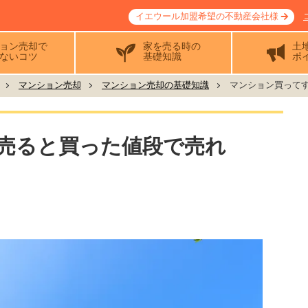
イエウール加盟希望の不動産会社様
ョン売却で
家を売る時の
土
ないコツ
基礎知識
ポ
マンション売却
マンション売却の基礎知識
マンション買ってす
売ると買った値段で売れ