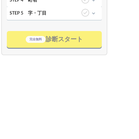
町名
STEP 4
字・丁目
STEP 5
診断スタート
完全無料