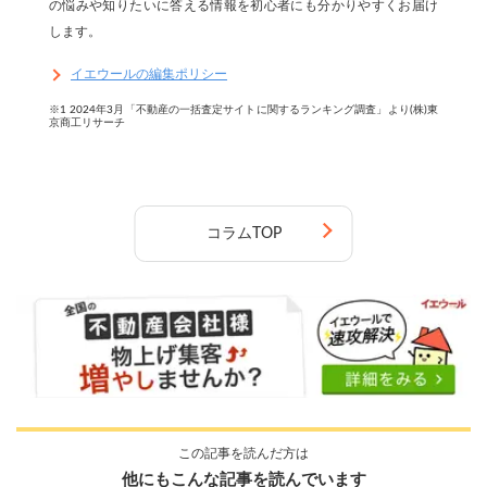
の悩みや知りたいに答える情報を初心者にも分かりやすくお届け
します。
イエウールの編集ポリシー
※1 2024年3月「不動産の一括査定サイトに関するランキング調査」より(株)東
京商工リサーチ
コラムTOP
【完全無料】うちの価格いくら？
無料診断スタート
この記事を読んだ方は
他にもこんな記事を読んでいます