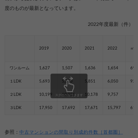
度のものが最新となっています。
2022年度最新（件）
2019
2020
2021
2022
㎡単
ワンルーム
1,627
1,507
1,636
1,654
69.
１LDK
5,693
5,353
5,851
6,050
92.
２LDK
10,199
10,026
10,178
9,757
スクロールできます
３LDK
17,950
17,692
17,671
15,797
61.
参照：
中古マンションの間取り別成約件数［首都圏］