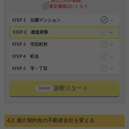
あなたの不動産、
査定価格はいくら？
STEP 1
分譲マンション
STEP 2
都道府県
STEP 3
市区町村
STEP 4
町名
STEP 5
字・丁目
診断スタート
完全無料
媒介契約先の不動産会社を変える