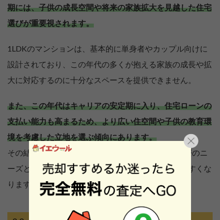
期には、子供の成長空間や将来の家族拡大を見越した住宅
選びが重要視されます。
1LDKのマンションは、基本的に単身者やカップル向けに
設計されており、この年代の多くが抱える家族の成長や拡
大に対応するのに十分なスペースを提供できません。
また、この年代はキャリアの安定期に入り、住宅ローンの
支払い能力も高まるため、より広い住空間や子供の教育環
境を考慮した立地を選ぶ傾向にあります。
その結果、1LDKのマンションは、このターゲット層のニ
ーズとは大きく乖離しており、購入候補から外れやすくな
ります。