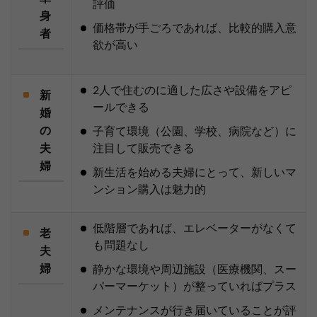
評価
身
価格帯が手ごろであれば、比較的購入意
者
欲が高い
2人で住むのに適した広さや設備をアピ
新
ールできる
婚
の
子育て環境（公園、学校、病院など）に
夫
注目して販売できる
婦
新生活を始める夫婦にとって、新しいマ
ンション購入は魅力的
低階層であれば、エレベーターがなくて
老
も問題なし
夫
婦
静かな環境や周辺施設（医療機関、スー
パーマーケット）が整っていればプラス
メンテナンスが行き届いていることが評