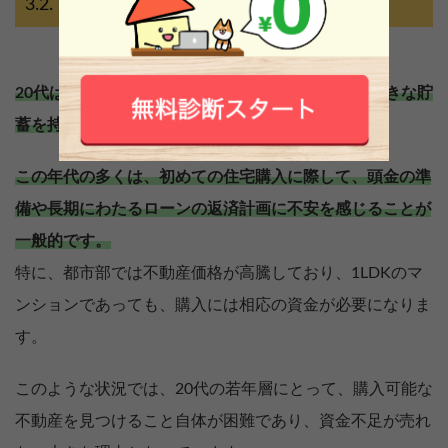
20代の購入ターゲット層の資金不足
20代は社会人生活を始めたばかりの段階であり、大きな貯
蓄を持っている人は少ないです。
この年代の多くは、初めての住宅購入に際して、頭金の準
備や長期にわたるローンの返済計画に不安を感じることが
一般的です。
特に、都市部では不動産価格が高騰しており、1LDKのマ
ンションであっても、購入には相応の資金が必要になりま
す。
このような状況では、20代の若年層にとって、購入可能な
不動産を見つけること自体が困難であり、資金不足が売れ