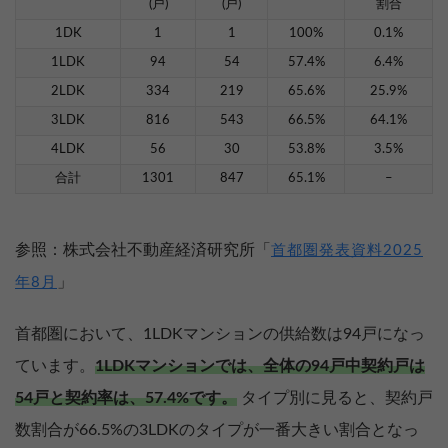
(戸)
(戸)
割合
1DK
1
1
100%
0.1%
1LDK
94
54
57.4%
6.4%
2LDK
334
219
65.6%
25.9%
3LDK
816
543
66.5%
64.1%
4LDK
56
30
53.8%
3.5%
合計
1301
847
65.1%
–
参照：株式会社不動産経済研究所「
首都圏発表資料2025
」
年8月
首都圏において、1LDKマンションの供給数は94戸になっ
ています。
1LDKマンションでは、全体の94戸中契約戸は
54戸と契約率は、57.4%です。
タイプ別に見ると、契約戸
数割合が66.5%の3LDKのタイプが一番大きい割合となっ