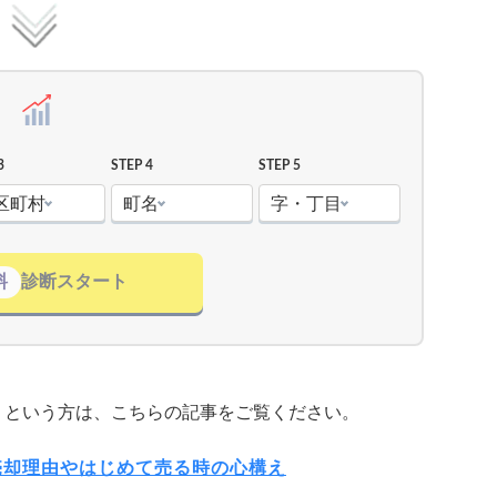
3
STEP 4
STEP 5
区町村
町名
字・丁目
料
診断スタート
」という方は、こちらの記事をご覧ください。
売却理由やはじめて売る時の心構え