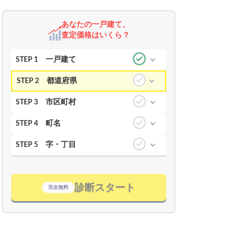
あなたの一戸建て、
査定価格はいくら？
一戸建て
STEP 1
都道府県
STEP 2
市区町村
STEP 3
町名
STEP 4
字・丁目
STEP 5
診断スタート
完全無料