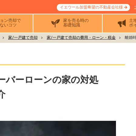
イエウール加盟希望の不動産会社様
ョン売却で
家を売る時の
土
ないコツ
基礎知識
ポ
家/一戸建て売却
家/一戸建て売却の費用・ローン・税金
離婚時
ーバーローンの家の対処
介