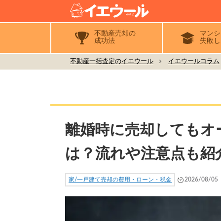
不動産売却の
マンシ
成功法
失敗し
不動産一括査定のイエウール
イエウールコラム
離婚時に売却してもオ
は？流れや注意点も紹
家/一戸建て売却の費用・ローン・税金
2026/08/05