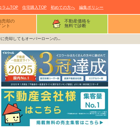
コラムTOP
住宅購入TOP
初めての方へ
編集ポリシー
地売却の
不動産価格を
イント
無料で診断
に売却してもオーバーローンの...