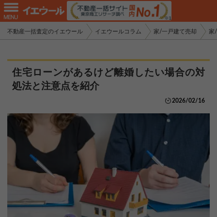
不動産一括査定のイエウール
イエウールコラム
家/一戸建て売却
家
住宅ローンがあるけど離婚したい場合の対
処法と注意点を紹介
2026/02/16