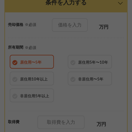
条件を入力する
売却価格
※必須
万円
所有期間
※必須
居住用
〜5年
居住用
5年〜10年
居住用
10年以上
非居住用
〜5年
非居住用
5年以上
取得費
万円