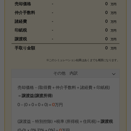
売却価格
-
0
万円
仲介手数料
-
0
万円
諸経費
-
0
万円
印紙税
-
0
万円
譲渡税
-
0
万円
手取り金額
0
万円
※このシミュレーション結果はあくまでも概算になります。
その他 内訳
売却価格－(取得費＋仲介手数料＋諸経費＋印紙税)
＝
譲渡益(譲渡所得)
0
0
－(
0
＋
0
＋
0
＋
0
)＝
万円
(譲渡益－特別控除) ×税率 (所得税＋住民税)＝
譲渡税
0
(
0
-
0
) ×
0% [0%＋0%]
＝
万円