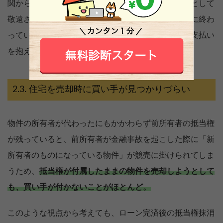
関から「多重債務者またはその見込みがあるもの」として
敬遠されることが多いため、住宅ローンの返済が既に終わ
っているのであればすぐに抵当権を抹消し、ローン支払い
を抱えていないことを証明しましょう。
住宅を売却時に買い手が見つかりづらい
物件の所有者が代わったにもかかわらず前所有者の抵当権
が残っていると、前所有者が金融事故を起こした際に「新
所有者のものになっている物件」が競売に掛けられてしま
うため、
抵当権が付属したままの物件を売却しようとして
も、買い手が付かないことがほとんど。
このような視点から考えても、ローン完済後の抵当権抹消