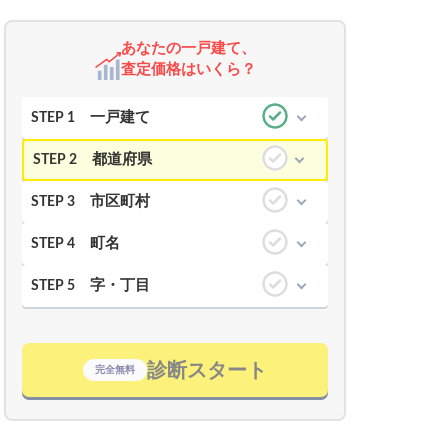
あなたの一戸建て、
査定価格はいくら？
一戸建て
STEP 1
都道府県
STEP 2
市区町村
STEP 3
町名
STEP 4
字・丁目
STEP 5
診断スタート
完全無料