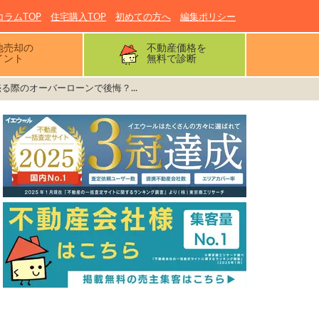
コラムTOP
住宅購入TOP
初めての方へ
編集ポリシー
地売却の
不動産価格を
イント
無料で診断
る際のオーバーローンで後悔？...