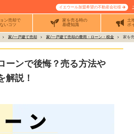
イエウール加盟希望の不動産会社様
ョン売却で
家を売る時の
土
ないコツ
基礎知識
ポ
家/一戸建て売却
家/一戸建て売却の費用・ローン・税金
家を売
ローンで後悔？売る方法や
を解説！