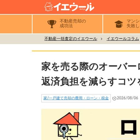
不動産売却の
マンシ
成功法
失敗し
不動産一括査定のイエウール
イエウールコラム
家を売る際のオーバー
返済負担を減らすコツ
家/一戸建て売却の費用・ローン・税金
2026/08/06