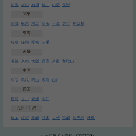
新潟
富山
石川
福井
山梨
長野
関東
茨城
栃木
群馬
埼玉
千葉
東京
神奈川
東海
岐阜
静岡
愛知
三重
近畿
滋賀
京都
大阪
兵庫
奈良
和歌山
中国
鳥取
島根
岡山
広島
山口
四国
徳島
香川
愛媛
高知
九州・沖縄
福岡
佐賀
長崎
熊本
大分
宮崎
鹿児島
沖縄