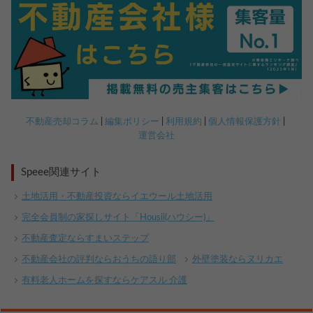
不動産売却コラム
編集ポリシー
利用規約
個人情報保護方針
運営会社
Speee関連サイト
土地活用・不動産投資ならイエウール土地活用
完全会員制の家探しサイト「Housii(ハウシー)」
不動産査定ならすまいステップ
不動産会社の評判ならおうちの語り部
外壁塗装ならヌリカエ
有料老人ホームを探すならケアスル 介護