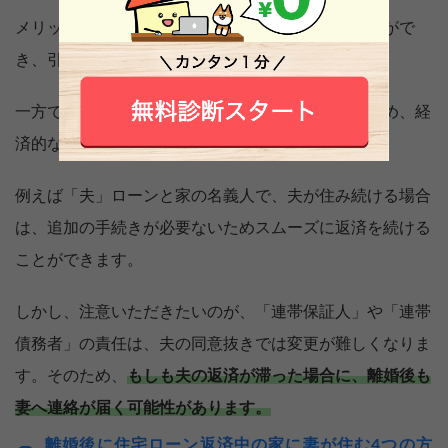
メリットとしては、住み慣れた家に住み続けることがで
き、引っ越しの手間が省けます。
一方で、住宅ローンの返済が長期間にわたり続くため、経
済的な負担が大きくなる可能性があります。
例えば「夫」ローンと家の名義人で、夫が住み続ける場合
は、追加の手続きが必要ないためスムーズに返済を続ける
ことができます。
しかし、注意いただきたいのが、「連帯保証人」や「連帯
債務者」の責任は、夫の同意抜きでは変更が難しくなりま
す。そのため、
もしも夫の返済が滞った場合に、離婚後も
妻へ連絡が届く可能性があります。
離婚後に住宅ローン返済中の家に妻が住む4つの方