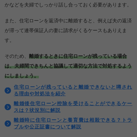
かなどを夫婦でしっかり話し合っておく必要があります。
また、住宅ローンを返済中に離婚すると、例えば夫の返済
が滞って連帯保証人の妻に請求がくるケースもありえま
す。
そのため、
離婚するときに住宅ローンが残っている場合
は、夫婦間できちんと協議して適切な方法で対処するよう
にしましょう。
住宅ローンが残っていると離婚できないと噂され
る理由や対処法を紹介
離婚後住宅ローン控除を受けることができるケー
スは？状況別に解説
家族に知られず価格が分かる
離婚時に住宅ローンと養育費は相殺できる？トラ
無料診断スタート
ブルや公正証書について解説