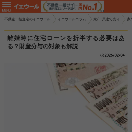
不動産一括査定のイエウール
イエウールコラム
家/一戸建て売却
家
離婚時に住宅ローンを折半する必要はあ
る？財産分与の対象も解説
2026/02/04