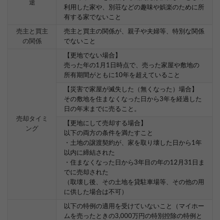
途
利用した家や、別荘などの趣味や娯楽のために所
有する家でないこと
売主と買主
売主と買主の関係が、親子や夫婦等、特別な関係
の関係
でないこと
【更地でない場合】
売った年の1月1日時点で、売った家屋や敷地の
所有期間がともに10年を超えていること
【災害で家屋が滅失した（無くなった）場合】
その敷地を住まなくなった日から3年を経過した
日の年末までに売ること。
売却タイミ
【更地にして売却する場合】
ング
以下の両方の条件を満たすこと
・土地の譲渡契約が、家を取り壊した日から1年
以内に締結された
・住まなくなった日から3年目の年の12月31日ま
でに売却された
（取壊し後、その土地を貸駐車場等、その他の用
に供した場合は不可）
以下の特例の適用を受けていないこと（マイホー
ムを売ったときの3,000万円の特別控除の特例と