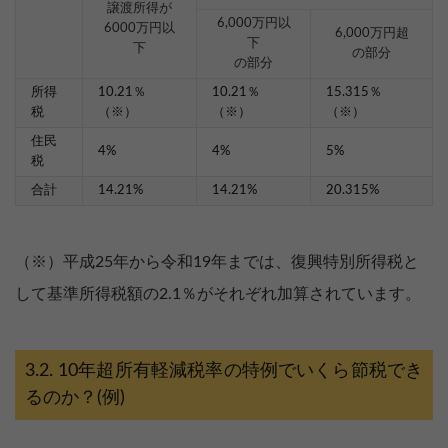
譲渡所得が
6,000万円以
6000万円以
6,000万円超
下
下
の部分
の部分
所得
10.21％
10.21％
15.315％
税
（※）
（※）
（※）
住民
4%
4%
5%
税
合計
14.21%
14.21%
20.315%
（※）平成25年から令和19年までは、復興特別所得税と
して基準所得税額の2.1％がそれぞれ加算されています。
10年超所有軽減税率の特例でいくら節税でき
るのか？(例)