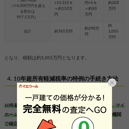
円超の税額
×15.315％
円×5％
約203
（※6,000万円を超え
＝約153万
＝約50
万円
る部分は
円
万円
997.5万円）
約
約290万
合計
約765万円
1,055
円
万円
となり、税額は約1,055万円となります。
10年超所有軽減税率の特例の手続き方法
10年超所有軽減税率の特例の適用を受けるためには、マイ
ホームを売却した翌年の2月16日から3月15日までの機関
で確定申告を行う必要があります。