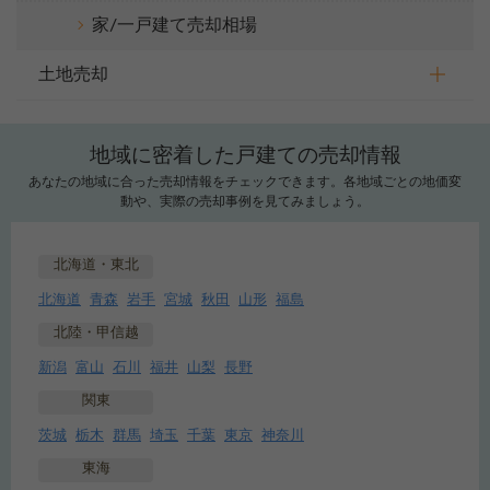
家/一戸建て売却相場
土地売却
地域に密着した戸建ての売却情報
あなたの地域に合った売却情報をチェックできます。各地域ごとの地価変
動や、実際の売却事例を見てみましょう。
北海道・東北
北海道
青森
岩手
宮城
秋田
山形
福島
北陸・甲信越
新潟
富山
石川
福井
山梨
長野
関東
茨城
栃木
群馬
埼玉
千葉
東京
神奈川
東海