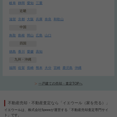
岐阜
静岡
愛知
三重
近畿
滋賀
京都
大阪
兵庫
奈良
和歌山
中国
鳥取
島根
岡山
広島
山口
四国
徳島
香川
愛媛
高知
九州・沖縄
福岡
佐賀
長崎
熊本
大分
宮崎
鹿児島
沖縄
一戸建ての売却・査定TOPへ
不動産売却・不動産査定なら「イエウール（家を売る）」
イエウールは、株式会社Speeeが運営する「不動産売却査定専門サイ
ト」です。