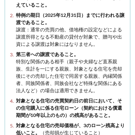
えていること。
特例の期日（2025年12月31日）までに行われる譲
渡であること。
譲渡：通常の売買の他、借地権の設定などによる
譲渡所得となる不動産の貸付が対象で、贈与や出
資による譲渡は対象にはなりません。
第三者への譲渡であること。
特別な関係のある相手（親子や夫婦など直系親
族、生計を一にする親族、対象となる住宅を売却
後にその売却した住宅で同居する親族、内縁関係
者、同族関係者、同族会社など特殊な関係にある
法人など）の場合は適用できません。
対象となる住宅の売買契約日の前日において、そ
の住宅購入に係る住宅ローン（契約における償還
期間が10年以上のもの）の残高があること。
対象となる住宅の売却価格が、3のローン残高より
低いこと。
（売却損が生じていること）