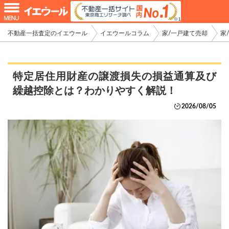
不動産一括査定のイエウール
イエウールコラム
家/一戸建て売却
家
特定居住用財産の譲渡損失の損益通算及び
繰越控除とは？わかりやすく解説！
2026/08/05