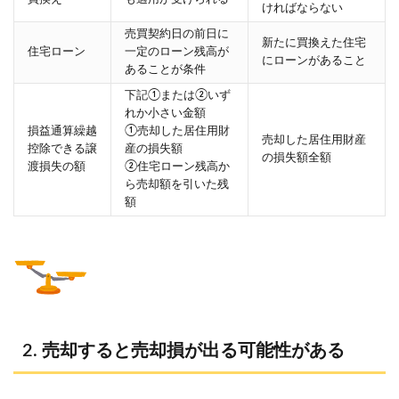
ければならない
売買契約日の前日に
新たに買換えた住宅
住宅ローン
一定のローン残高が
にローンがあること
あることが条件
下記①または②いず
れか小さい金額
損益通算繰越
①売却した居住用財
売却した居住用財産
控除できる譲
産の損失額
の損失額全額
渡損失の額
②住宅ローン残高か
ら売却額を引いた残
額
売却すると売却損が出る可能性がある