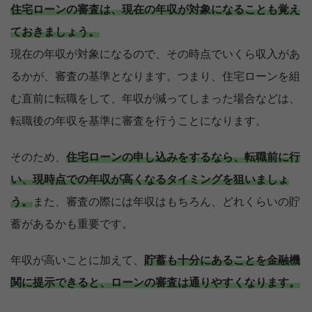
住宅ローンの審査は、現在の年収が対象になることも覚え
ておきましょう。
現在の年収が対象になるので、その時点でいくら収入があ
るかが、審査の基準となります。つまり、住宅ローンを組
む直前に転職をして、年収が減ってしまった場合などは、
転職後の年収を基準に審査を行うことになります。
そのため、
住宅ローンの申し込みをするなら、転職前に行
い、現時点での年収が高くなるタイミングを狙いましょ
う。
また、審査の際には年収はもちろん、どれくらいの貯
蓄があるかも重要です。
年収が高いことに加えて、
貯蓄も十分にあることを金融機
【完全無料】うちの価格いくら？
関に提示できると、ローンの審査は通りやすくなります。
無料診断スタート