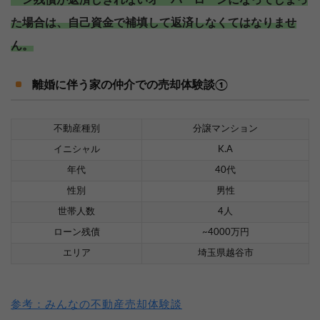
ーン残債が返済しきれないオーバーローンになってしまっ
た場合は、自己資金で補填して返済しなくてはなりませ
ん。
離婚に伴う家の仲介での売却体験談①
不動産種別
分譲マンション
イニシャル
K.A
年代
40代
性別
男性
世帯人数
4人
ローン残債
~4000万円
エリア
埼玉県越谷市
参考：みんなの不動産売却体験談