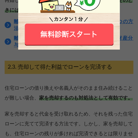
再婚した場合は住環境を変える可能性もあるため、
そのと
きには再度協議が必要になるので注意しましょう。
離婚後に住宅ローン返済中の家に妻が住む4つの方
法や注意点を紹介
離婚後住宅ローンが残る家に夫が住む際の財産分
与や返済方法を解説
売却して得た利益でローンを完済する
住宅ローンの借り換えや名義人がそのまま住み続けること
が難しい場合、
家を売却するのも対処法として有効です。
家を売却すると代金を受け取れるため、それを残った住宅
ローンに充てて完済する方法です。しかし、家を売却して
も、住宅ローンの残りが多ければ完済できるとは限りませ