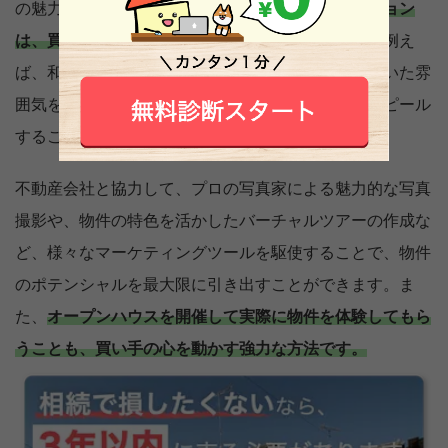
の魅力など、
物件固有の特徴を活かしたプロモーション
は、買い手の関心を引くキーポイントになります。
例え
ば、和風の庭園がある物件では、その静かで落ち着いた雰
囲気を強調し、自然と一体になれる住環境としてアピール
することができます。
不動産会社と協力して、プロの写真家による魅力的な写真
撮影や、物件の特色を活かしたバーチャルツアーの作成な
ど、様々なマーケティングツールを駆使することで、物件
のポテンシャルを最大限に引き出すことができます。ま
た、
オープンハウスを開催して実際に物件を体験してもら
うことも、買い手の心を動かす強力な方法です。