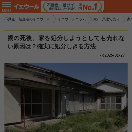
不動産一括査定のイエウール
イエウールコラム
家/一戸建て売却
家
親の死後、家を処分しようとしても売れな
い原因は？確実に処分しきる方法
2026/01/29