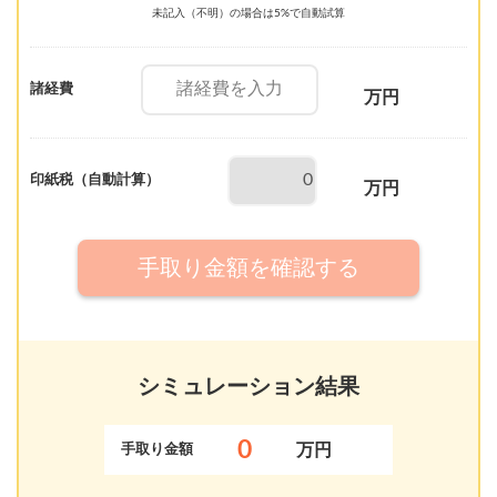
未記入（不明）の場合は5%で自動試算
諸経費
万円
印紙税（自動計算）
万円
手取り金額を確認する
シミュレーション結果
家族に知られず価格が分かる
0
万円
手取り金額
無料診断スタート