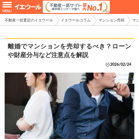
不動産一括査定のイエウール
イエウールコラム
マンション売却
マ
離婚でマンションを売却するべき？ローン
や財産分与など注意点を解説
2026/02/24