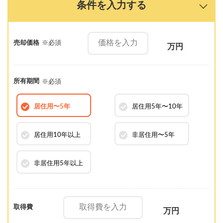
条件を入力する
売却価格
※必須
万円
所有期間
※必須
居住用
〜5年
居住用
5年〜10年
居住用
10年以上
非居住用
〜5年
非居住用
5年以上
取得費
万円