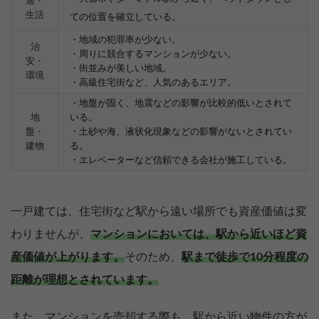
通・
生活
ての位置を確立している。
・地域の犯罪率が少ない。
治
・周りに競合するマンションが少ない。
安・
・街並みが美しい地域。
環境
・高級住宅街など、人気のあるエリア。
・地盤が固く、地震などの影響が比較的低いとされて
地
いる。
盤・
・土砂や海、液状化現象などの影響がないとされてい
建物
る。
・エレベーターなど信頼できる会社が施工している。
一戸建ては、住宅街など駅から遠い場所でも資産価値は変
わりませんが、
マンションにおいては、駅から近いほど資
産価値が上がります。
そのため、
駅まで徒歩で10分程度の
距離が理想とされています。
また、マンションを売却する際も、駅から近い物件の方が