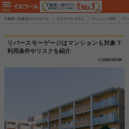
不動産一括査定のイエウール
イエウールコラム
マンション売却
マ
リバースモーゲージはマンションも対象？
利用条件やリスクを紹介
2026/02/04