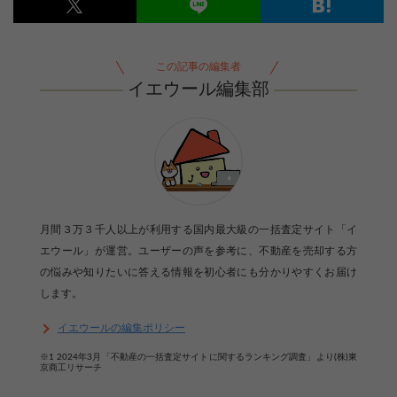
この記事の編集者
イエウール編集部
月間３万３千人以上が利用する国内最大級の一括査定サイト「イ
エウール」が運営。ユーザーの声を参考に、不動産を売却する方
の悩みや知りたいに答える情報を初心者にも分かりやすくお届け
します。
イエウールの編集ポリシー
【完全無料】うちの価格いくら？
※1 2024年3月「不動産の一括査定サイトに関するランキング調査」より(株)東
無料診断スタート
京商工リサーチ