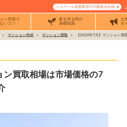
イエウール加盟希望の不動産会社様
ョン売却で
家を売る時の
土
ないコツ
基礎知識
ポ
マンション売却
マンション買取
【2024年7月】マンション買取相
ション買取相場は市場価格の7
介