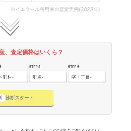
産、査定価格はいくら？
3
STEP 4
STEP 5
区町村
町名
字・丁目
料
診断スタート