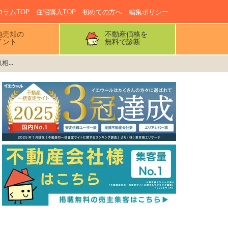
コラムTOP
住宅購入TOP
初めての方へ
編集ポリシー
地売却の
不動産価格を
イント
無料で診断
...