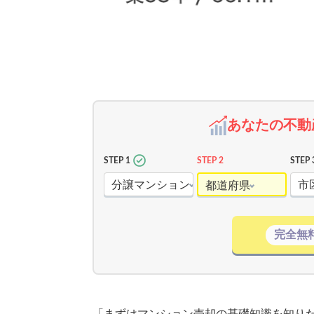
あなたの不動
STEP 1
STEP 2
STEP 
分譲マンション
市
都道府県
完全無