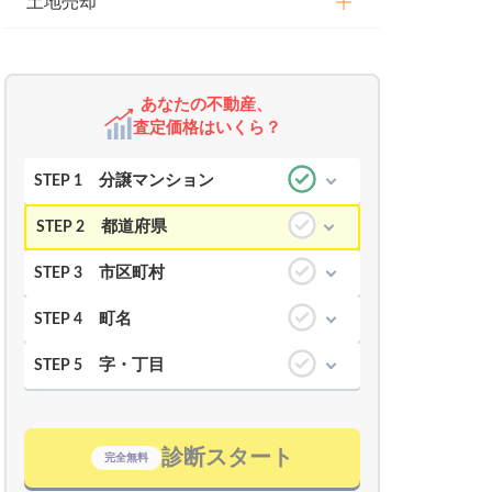
土地売却
あなたの不動産、
査定価格はいくら？
分譲マンション
STEP 1
都道府県
STEP 2
市区町村
STEP 3
町名
STEP 4
字・丁目
STEP 5
診断スタート
完全無料