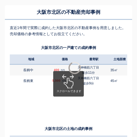
大阪市北区の不動産売却事例
直近1年間で実際に成約した大阪市北区の不動産事例を用意しました。
売却価格の参考情報としてお役立てください。
大阪市北区の一戸建ての成約事例
地域
価格
最寄駅
土地面積
延床
天神橋筋六丁目
㎡
㎡
長柄中
400
35
30
万円
11
徒歩
分
天神橋筋六丁目
㎡
㎡
長柄東
5,500
45
80
万円
9
徒歩
分
大阪市北区の土地の成約事例