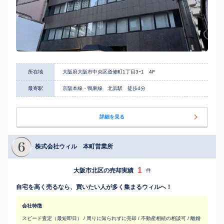
所在地
大阪府大阪市中央区道修町1丁目3ｰ1 4F
最寄駅
京阪本線・鴨東線 北浜駅 徒歩4分
詳細を見る
株式会社ウィル 本町営業所
1
大阪市北区の売却実績
件
自宅を高く売るなら、買いたい人が多く集まるウィルへ！
会社特徴
スピード査定（最短即日） / 周りに知られずに売却 / 不動産相続の相談可 / 離婚