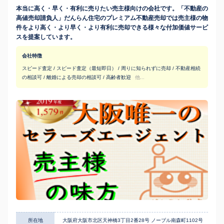
本当に高く・早く・有利に売りたい売主様向けの会社です。「不動産の
高値売却請負人」だんらん住宅のプレミアム不動産売却では売主様の物
件をより高く・より早く・より有利に売却できる様々な付加価値サービ
スを提案しています。
会社特徴
スピード査定 / スピード査定（最短即日） / 周りに知られずに売却 / 不動産相続
の相談可 / 離婚による売却の相談可 / 高齢者歓迎
他...
所在地
大阪府大阪市北区天神橋3丁目2番28号 ノーブル南森町1102号