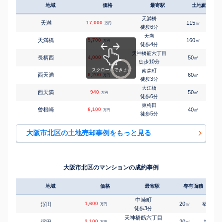
地域
価格
最寄駅
土地面積
天満橋
天満
17,000
115
4
㎡
万円
6
徒歩
分
天満
天満橋
5,700
160
1
㎡
万円
4
徒歩
分
天神橋筋六丁目
長柄西
4,000
50
2
㎡
万円
10
徒歩
分
南森町
西天満
6,200
60
3
㎡
万円
3
徒歩
分
大江橋
西天満
940
50
㎡
万円
6
徒歩
分
東梅田
曾根崎
6,100
40
5
㎡
万円
5
徒歩
分
大阪市北区の土地売却事例をもっと見る
大阪市北区のマンションの成約事例
地域
価格
最寄駅
専有面積
築年
中崎町
1,600
20
19
浮田
㎡
築
年
万円
3
徒歩
分
天神橋筋六丁目
2,100
20
4
浮田
㎡
築
年
万円