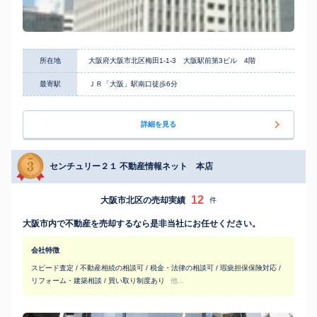
所在地
大阪府大阪市北区梅田1-1-3 大阪駅前第3ビル 4階
最寄駅
ＪＲ「大阪」駅南口徒歩6分
詳細を見る
センチュリー２１ 不動産情報ネット 本店
12
大阪市北区の売却実績
件
大阪市内で不動産を売却するなら是非当社にお任せください。
会社特徴
スピード査定 / 不動産相続の相談可 / 税金・法律の相談可 / 瑕疵担保保険対応 /
リフォーム・建築相談 / 買い取り制度あり
他...