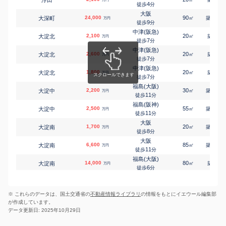
4
徒歩
分
大阪
24,000
90
13
大深町
㎡
築
年
万円
9
徒歩
分
中津(阪急)
2,100
20
7
大淀北
㎡
築
年
万円
7
徒歩
分
中津(阪急)
2,600
20
7
大淀北
㎡
築
年
万円
7
徒歩
分
中津(阪急)
1,800
20
7
大淀北
㎡
築
年
万円
7
徒歩
分
福島(大阪)
2,200
30
18
大淀中
㎡
築
年
万円
11
徒歩
分
福島(阪神)
2,500
55
26
大淀中
㎡
築
年
万円
11
徒歩
分
大阪
1,700
20
22
大淀南
㎡
築
年
万円
8
徒歩
分
大阪
6,600
85
26
大淀南
㎡
築
年
万円
11
徒歩
分
福島(大阪)
14,000
80
7
大淀南
㎡
築
年
万円
6
徒歩
分
福島(大阪)
2,900
45
48
大淀南
㎡
築
年
万円
9
徒歩
分
※ これらのデータは、国土交通省の
不動産情報ライブラリ
の情報をもとにイエウール編集部
福島(阪神)
1,200
15
28
大淀南
㎡
築
年
万円
が作成しています。
8
徒歩
分
データ更新日: 2025年10月29日
福島(ＪＲ西日本)
2,400
45
49
大淀南
㎡
築
年
万円
9
徒歩
分