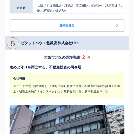
大阪メトロ谷町線・堺筋線「南森町駅」徒歩3分 JR東西線「大
最寄駅
阪天満宮駅」徒歩3分
詳細を見る
ピタットハウス北浜店 株式会社HI's
2
大阪市北区の売却実績
件
攻めと守りを両立する、不動産投資の司令塔
会社特徴
スピード査定（最短即日） / 周りに知られずに売却 / 不動産相続の相談可 / 弁護
士・税理士の紹介 / インスペクション無料提供 / 買い取り制度あり
他...