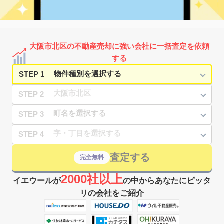
3,300
75
44
天神橋
㎡
築
年
万円
4
徒歩
分
南森町
2,500
25
13
天神橋
㎡
築
年
万円
4
徒歩
分
南森町
2,400
25
13
天神橋
㎡
築
年
万円
4
徒歩
分
大阪市北区の不動産売却に強い会社に一括査定を依頼
南森町
2,300
25
12
天神橋
㎡
築
年
万円
する
4
徒歩
分
STEP 1
STEP 2
STEP 3
STEP 4
査定する
完全無料
2000社以上
イエウールが
の中からあなたにピッタ
リの会社をご紹介