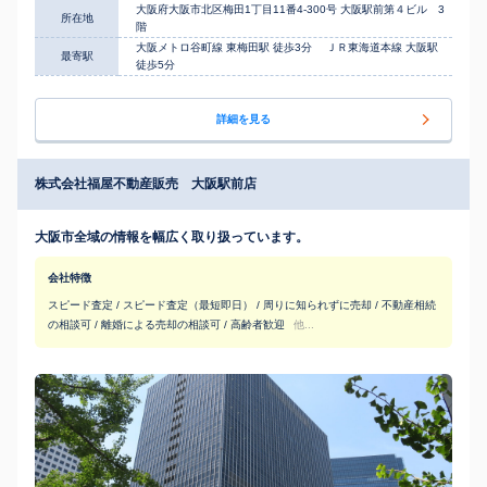
大阪府大阪市北区梅田1丁目11番4-300号 大阪駅前第４ビル 3
所在地
階
大阪メトロ谷町線 東梅田駅 徒歩3分 ＪＲ東海道本線 大阪駅
最寄駅
徒歩5分
詳細を見る
株式会社福屋不動産販売 大阪駅前店
大阪市全域の情報を幅広く取り扱っています。
会社特徴
スピード査定 / スピード査定（最短即日） / 周りに知られずに売却 / 不動産相続
の相談可 / 離婚による売却の相談可 / 高齢者歓迎
他...