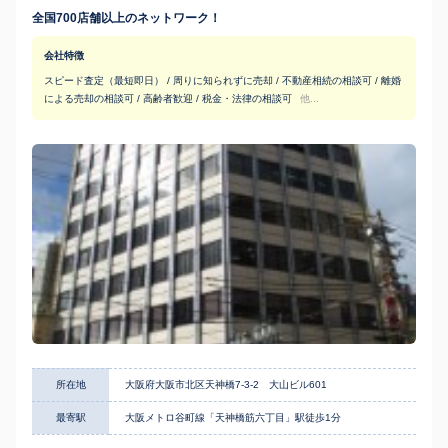
全国700店舗以上のネットワーク！
会社特徴
スピード査定（最短即日） / 周りに知られずに売却 / 不動産相続の相談可 / 離婚
による売却の相談可 / 高齢者歓迎 / 税金・法律の相談可
他...
所在地
大阪府大阪市北区天神橋7-3-2 大山ビル601
最寄駅
大阪メトロ谷町線「天神橋筋六丁目」駅徒歩1分