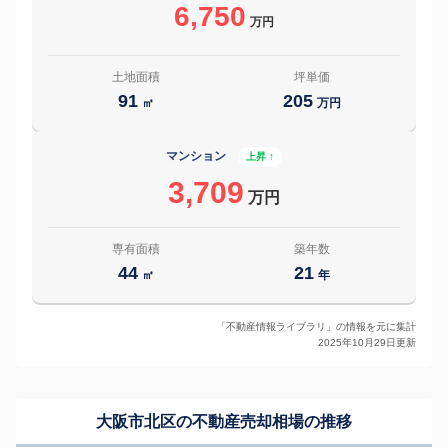
6,750
万円
土地面積
坪単価
91
205
㎡
万円
マンション
上昇 ↑
3,709
万円
専有面積
築年数
44
21
㎡
年
「不動産情報ライブラリ」の情報を元に集計
2025年10月29日更新
大阪市北区の
不動産売却相場の推移