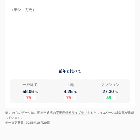
（単位：万円）
前年と比べて
一戸建て
土地
マンション
58.06
4.25
27.30
%
%
%
下降
↓
下降
↓
上昇
↑
※ これらのデータは、国土交通省の
不動産情報ライブラリ
をもとにイエウール編集部が作成
しています。
データ更新日: 2025年10月29日