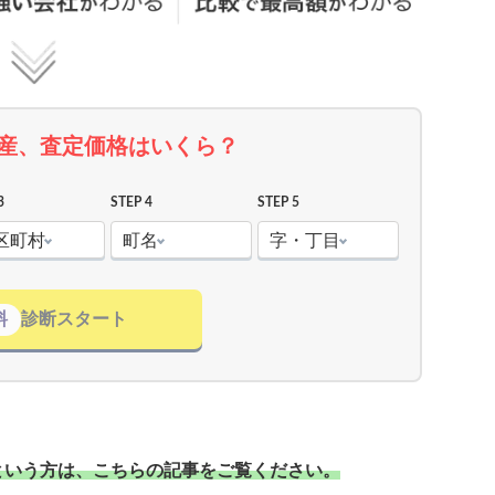
産、査定価格はいくら？
3
STEP 4
STEP 5
区町村
町名
字・丁目
料
診断スタート
という方は、こちらの記事をご覧ください。