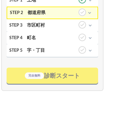
土地
STEP 1
都道府県
STEP 2
市区町村
STEP 3
町名
STEP 4
字・丁目
STEP 5
診断スタート
完全無料