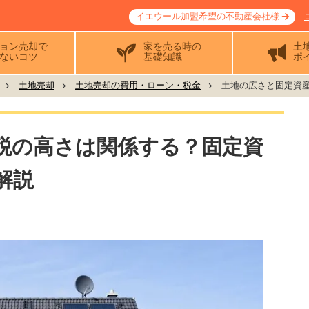
イエウール加盟希望の不動産会社様
ョン売却で
家を売る時の
土
ないコツ
基礎知識
ポ
土地売却
土地売却の費用・ローン・税金
土地の広さと固定資産税
税の高さは関係する？固定資
解説