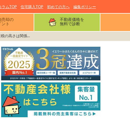
コラムTOP
住宅購入TOP
初めての方へ
編集ポリシー
地売却の
不動産価格を
イント
無料で診断
の高さは関係...