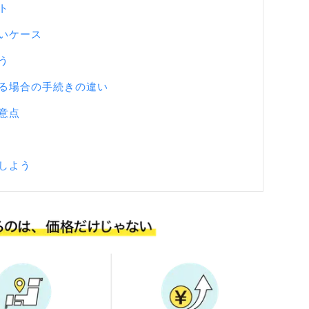
ト
いケース
う
る場合の手続きの違い
意点
しよう