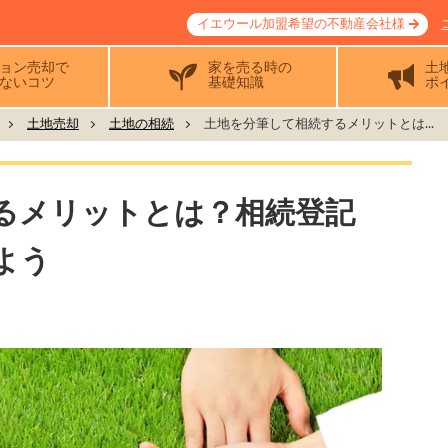
イエウール加盟希望の不動産会社様
ョン売却で
家を売る時の
土
ないコツ
基礎知識
ポ
土地売却
土地の相続
土地を分筆して相続するメリットとは...
るメリットとは？相続登記
よう