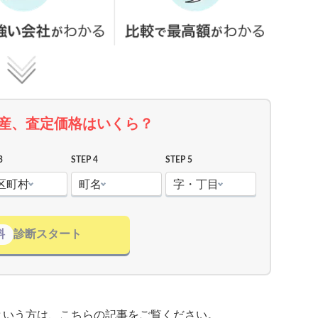
産、査定価格はいくら？
3
STEP 4
STEP 5
区町村
町名
字・丁目
料
診断スタート
という方は、こちらの記事をご覧ください。