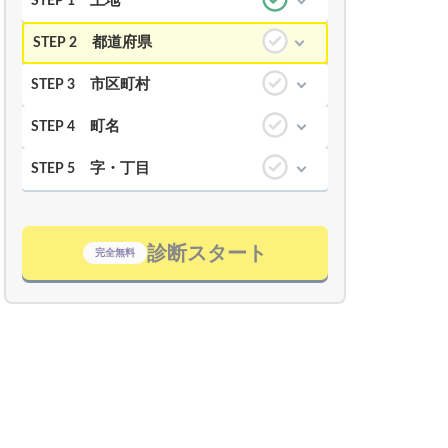
土地
STEP 1
都道府県
STEP 2
市区町村
STEP 3
町名
STEP 4
字・丁目
STEP 5
診断スタート
完全無料