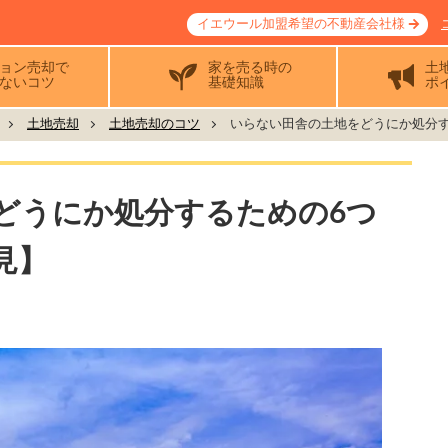
イエウール加盟希望の不動産会社様
ョン売却で
家を売る時の
土
ないコツ
基礎知識
ポ
土地売却
土地売却のコツ
いらない田舎の土地をどうにか処分す.
どうにか処分するための6つ
見】