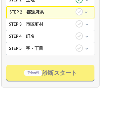
土地
STEP 1
都道府県
STEP 2
市区町村
STEP 3
町名
STEP 4
字・丁目
STEP 5
診断スタート
完全無料