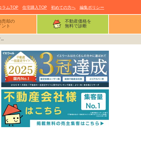
コラムTOP
住宅購入TOP
初めての方へ
編集ポリシー
地売却の
不動産価格を
イント
無料で診断
..