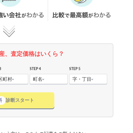
産、査定価格はいくら？
3
STEP 4
STEP 5
区町村
町名
字・丁目
料
診断スタート