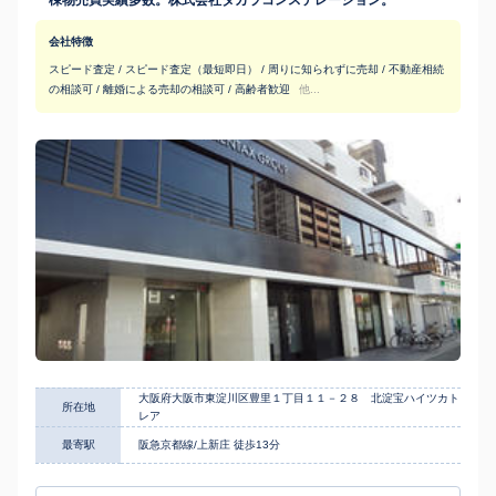
一棟物売買実績多数。株式会社タカラコンステレーション。
会社特徴
スピード査定 / スピード査定（最短即日） / 周りに知られずに売却 / 不動産相続
の相談可 / 離婚による売却の相談可 / 高齢者歓迎
他...
大阪府大阪市東淀川区豊里１丁目１１－２８ 北淀宝ハイツカト
所在地
レア
最寄駅
阪急京都線/上新庄 徒歩13分