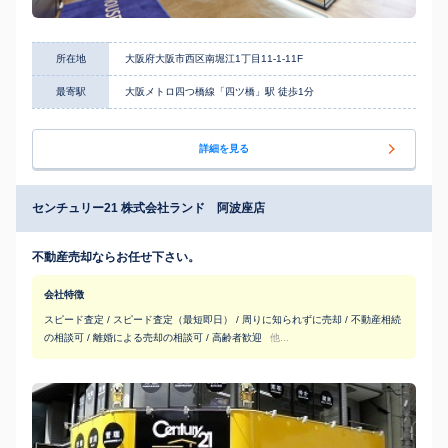
所在地
大阪府大阪市西区南堀江1丁目11-1-11F
最寄駅
大阪メトロ四つ橋線「四ツ橋」駅 徒歩1分
詳細を見る
センチュリー21 株式会社ランド 阿波座店
不動産売却ならお任せ下さい。
会社特徴
スピード査定 / スピード査定（最短即日） / 周りに知られずに売却 / 不動産相続
の相談可 / 離婚による売却の相談可 / 高齢者歓迎
他...