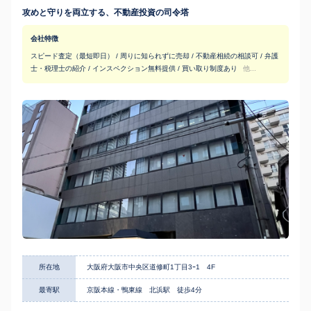
攻めと守りを両立する、不動産投資の司令塔
会社特徴
スピード査定（最短即日） / 周りに知られずに売却 / 不動産相続の相談可 / 弁護
士・税理士の紹介 / インスペクション無料提供 / 買い取り制度あり
他...
所在地
大阪府大阪市中央区道修町1丁目3ｰ1 4F
最寄駅
京阪本線・鴨東線 北浜駅 徒歩4分