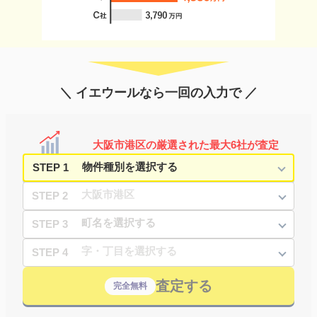
＼ イエウールなら一回の入力で ／
大阪市港区の厳選された最大6社が査定
STEP 1
STEP 2
STEP 3
STEP 4
査定する
完全無料