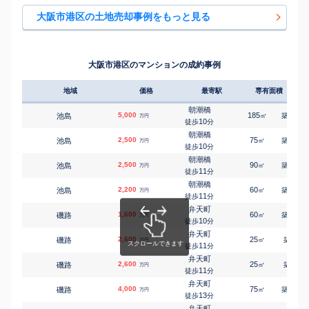
南市岡
5,500
170
1
㎡
万円
弁天町
9
徒歩
分
㎡
㎡
南市岡
2,100
45
100
大阪市港区の土地売却事例をもっと見る
万円
16
徒歩
分
朝潮橋
八幡屋
18,000
350
1
㎡
万円
朝潮橋
6
徒歩
分
㎡
㎡
八幡屋
1,200
35
75
万円
8
徒歩
分
朝潮橋
八幡屋
1,100
55
㎡
万円
朝潮橋
13
徒歩
分
㎡
㎡
八幡屋
2,300
55
95
大阪市港区のマンションの成約事例
万円
10
徒歩
分
朝潮橋
八幡屋
2,000
60
1
㎡
万円
16
徒歩
分
地域
価格
最寄駅
専有面積
築年
朝潮橋
夕凪
3,300
100
1
㎡
万円
6
徒歩
分
朝潮橋
5,000
185
34
池島
㎡
築
年
万円
朝潮橋
10
徒歩
分
夕凪
1,200
40
㎡
万円
7
徒歩
分
朝潮橋
2,500
75
34
池島
㎡
築
年
万円
10
徒歩
分
朝潮橋
2,500
90
34
池島
㎡
築
年
万円
11
徒歩
分
朝潮橋
2,200
60
33
池島
㎡
築
年
万円
11
徒歩
分
弁天町
1,600
60
44
磯路
㎡
築
年
万円
10
徒歩
分
弁天町
2,600
25
0
磯路
㎡
築
年
万円
11
徒歩
分
弁天町
2,600
25
1
磯路
㎡
築
年
万円
11
徒歩
分
弁天町
4,000
75
24
磯路
㎡
築
年
万円
13
徒歩
分
弁天町