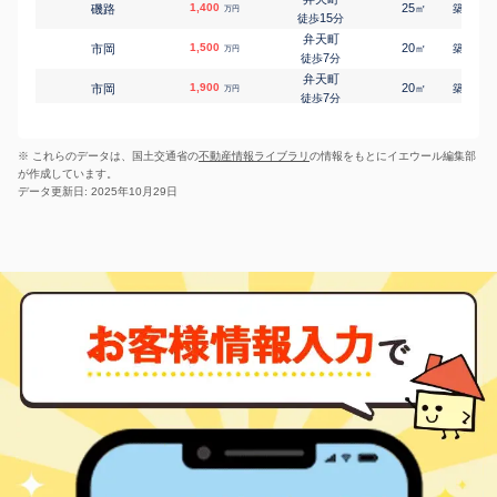
1,400
25
17
磯路
㎡
築
年
万円
15
徒歩
分
弁天町
1,500
20
18
市岡
㎡
築
年
万円
7
徒歩
分
弁天町
1,900
20
18
市岡
㎡
築
年
万円
7
徒歩
分
弁天町
1,200
50
47
市岡
㎡
築
年
万円
15
徒歩
分
※ これらのデータは、国土交通省の
不動産情報ライブラリ
の情報をもとにイエウール編集部
朝潮橋
2,600
65
22
市岡
㎡
築
年
万円
が作成しています。
11
徒歩
分
データ更新日: 2025年10月29日
弁天町
1,500
20
12
市岡元町
㎡
築
年
万円
5
徒歩
分
弁天町
3,400
65
11
市岡元町
㎡
築
年
万円
5
徒歩
分
弁天町
1,700
20
12
市岡元町
㎡
築
年
万円
5
徒歩
分
弁天町
1,800
20
7
市岡元町
㎡
築
年
万円
7
徒歩
分
弁天町
1,800
20
8
市岡元町
㎡
築
年
万円
9
徒歩
分
弁天町
1,800
20
7
市岡元町
㎡
築
年
万円
9
徒歩
分
弁天町
1,600
20
7
市岡元町
㎡
築
年
万円
9
徒歩
分
弁天町
1,900
20
1
市岡元町
㎡
築
年
万円