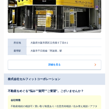
所在地
大阪府大阪市西区立売堀５丁目4-1
最寄駅
大阪市千日前線「阿波座」駅
詳細を見る
株式会社セルフィットコーポレーション
不動産をめぐる”悩み””疑問””ご要望”。ございませんか？
会社特徴
不動産相続の相談可 / 買い取り制度あり / 任意売却相談 / 住み替え相談 / アフタ