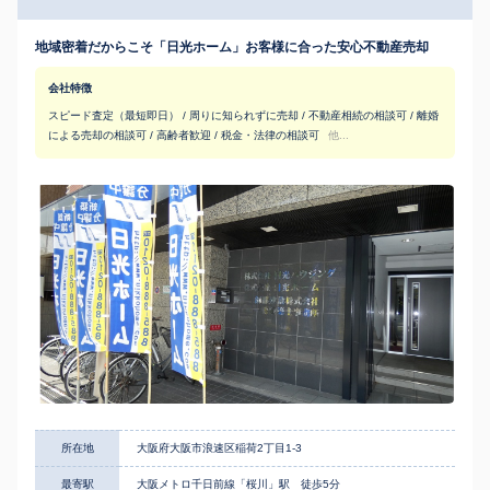
地域密着だからこそ「日光ホーム」お客様に合った安心不動産売却
会社特徴
スピード査定（最短即日） / 周りに知られずに売却 / 不動産相続の相談可 / 離婚
による売却の相談可 / 高齢者歓迎 / 税金・法律の相談可
他...
所在地
大阪府大阪市浪速区稲荷2丁目1-3
最寄駅
大阪メトロ千日前線「桜川」駅 徒歩5分