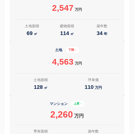
2,547
万円
土地面積
建物面積
築年数
69
114
34
㎡
㎡
年
土地
下降 ↓
4,563
万円
土地面積
坪単価
128
110
㎡
万円
マンション
上昇 ↑
2,260
万円
専有面積
築年数