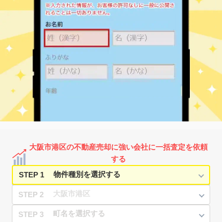
10
徒歩
分
弁天町
1,800
20
7
市岡元町
㎡
築
年
万円
10
徒歩
分
弁天町
640
15
33
市岡元町
㎡
築
年
万円
11
徒歩
分
弁天町
1,000
35
33
市岡元町
㎡
築
年
万円
11
徒歩
分
弁天町
2,400
25
6
市岡元町
㎡
築
年
万円
12
徒歩
分
弁天町
1,800
15
19
市岡元町
㎡
築
年
万円
14
徒歩
分
朝潮橋
1,900
20
11
田中
㎡
築
年
万円
1
徒歩
分
朝潮橋
1,800
25
18
田中
㎡
築
年
万円
4
徒歩
分
朝潮橋
2,100
20
1
田中
㎡
築
年
万円
8
徒歩
分
大阪市港区の不動産売却に強い会社に一括査定を依頼
大阪港
300
55
56
築港
㎡
築
年
万円
する
1
徒歩
分
STEP 1
STEP 2
STEP 3