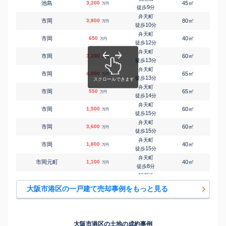
㎡
㎡
池島
3,200
45
75
万円
9
徒歩
分
弁天町
㎡
㎡
市岡
3,800
80
150
万円
10
徒歩
分
弁天町
㎡
㎡
市岡
650
40
80
万円
12
徒歩
分
弁天町
㎡
㎡
市岡
3,200
60
90
万円
13
徒歩
分
弁天町
㎡
㎡
市岡
4,000
65
100
万円
13
徒歩
分
弁天町
㎡
㎡
市岡
550
65
115
万円
14
徒歩
分
弁天町
㎡
㎡
市岡
1,500
60
60
万円
15
徒歩
分
弁天町
㎡
㎡
市岡
3,600
60
105
万円
15
徒歩
分
弁天町
㎡
㎡
市岡
1,800
40
80
万円
15
徒歩
分
弁天町
㎡
㎡
市岡元町
1,100
40
65
万円
8
徒歩
分
朝潮橋
㎡
㎡
港晴
3,900
60
105
万円
10
徒歩
分
大阪市港区の一戸建て売却事例をもっと見る
朝潮橋
㎡
㎡
港晴
1,200
40
85
万円
10
徒歩
分
朝潮橋
㎡
㎡
田中
2,900
60
165
万円
3
徒歩
分
大阪市港区の土地の成約事例