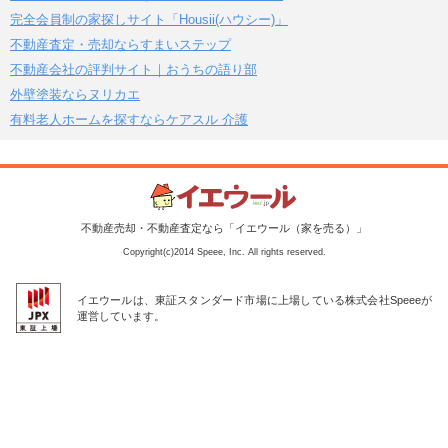
完全会員制の家探しサイト「Housii(ハウシー)」
不動産査定・売却ならすまいステップ
不動産会社の評判サイト｜おうちの語り部
外壁塗装ならヌリカエ
有料老人ホームを探すならケアスル 介護
不動産売却・不動産査定なら「イエウール（家を売る）」
Copyright(c)2014 Speee, Inc. All rights reserved.
イエウールは、東証スタンダード市場に上場している株式会社Speeeが
運営しています。