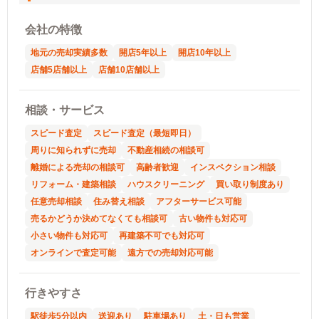
会社の特徴
地元の売却実績多数
開店5年以上
開店10年以上
店舗5店舗以上
店舗10店舗以上
相談・サービス
スピード査定
スピード査定（最短即日）
周りに知られずに売却
不動産相続の相談可
離婚による売却の相談可
高齢者歓迎
インスペクション相談
リフォーム・建築相談
ハウスクリーニング
買い取り制度あり
任意売却相談
住み替え相談
アフターサービス可能
売るかどうか決めてなくても相談可
古い物件も対応可
小さい物件も対応可
再建築不可でも対応可
オンラインで査定可能
遠方での売却対応可能
行きやすさ
駅徒歩5分以内
送迎あり
駐車場あり
土・日も営業