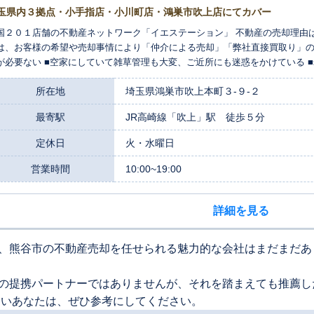
玉県内３拠点・小手指店・小川町店・鴻巣市吹上店にてカバー
国２０１店舗の不動産ネットワーク「イエステーション」 不動産の売却理由
は、お客様の希望や売却事情により「仲介による売却」「弊社直接買取り」のご提案をさ
が必要ない ■空家にしていて雑草管理も大変、ご近所にも迷惑をかけている ■老後
相談が増えてます。不用品の片付や維持管理は面倒なものです。時間も中々
所在地
埼玉県鴻巣市吹上本町３-９-２
ションが代行します
最寄駅
JR高崎線「吹上」駅 徒歩５分
定休日
火・水曜日
営業時間
10:00~19:00
詳細を見る
、熊谷市の不動産売却を任せられる魅力的な会社はまだまだあ
の提携パートナーではありませんが、それを踏まえても推薦し
たいあなたは、ぜひ参考にしてください。