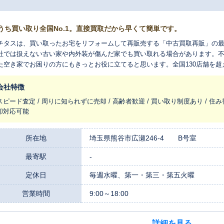
うち買い取り全国No.1。直接買取だから早くて簡単です。
チタスは、買い取ったお宅をリフォームして再販売する「中古買取再販」の
社では扱えない古い家や内外装が傷んだ家でも買い取れる場合があります。
た空き家でお困りの方にもきっとお役に立てると思います。全国130店舗を
れ変わらせ、長く住みつなぐお手伝いをさせてください。
会社特徴
スピード査定 / 周りに知られずに売却 / 高齢者歓迎 / 買い取り制度あり / 住み
却対応可能
所在地
埼玉県熊谷市広瀬246-4 B号室
最寄駅
-
定休日
毎週水曜、第一・第三・第五火曜
営業時間
9:00～18:00
詳細を見る