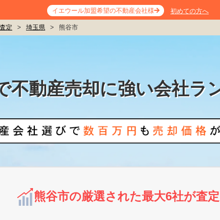
イエウール加盟希望の不動産会社様
初めての方へ
査定
>
埼玉県
>
熊谷市
で不動産売却に強い会社ラ
熊谷市の厳選された最大6社が査定