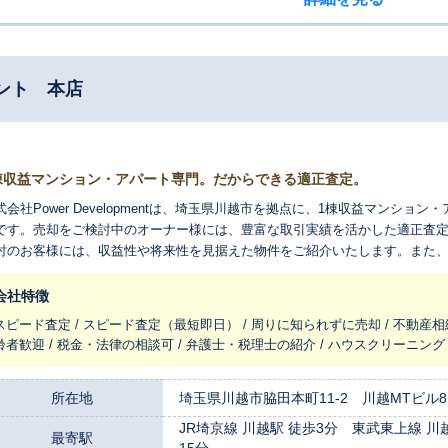
ント 本店
棟収益マンション・アパート専門。だからできる適正査定。
式会社Power Developmentは、埼玉県川越市を拠点に、1棟収益マンシ
です。売却をご検討中のオーナー様には、豊富な取引実績を活かした適正査
討のお客様には、収益性や将来性を見据えた物件をご紹介いたします。また
ため、安心して資産運用を始めていただけます。収益不動産の売却・購入・
。
会社特徴
スピード査定 / スピード査定（最短即日） / 周りに知られずに売却 / 不動産相
齢者歓迎 / 税金・法律の相談可 / 弁護士・税理士の紹介 / ハウスクリーニング
所在地
埼玉県川越市脇田本町11-2 川越MTビル8
JR埼京線 川越駅 徒歩3分 東武東上線 川
最寄駅
15分