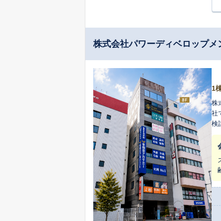
株式会社パワーディベロップメ
1
株
社
検
る
す