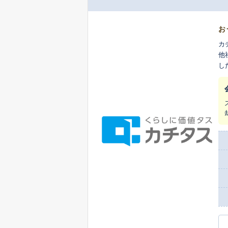
お
カ
他
し
ま