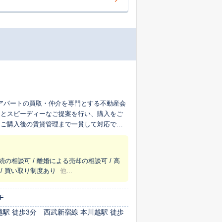
ョン・アパートの買取・仲介を専門とする不動産会
定とスピーディーなご提案を行い、購入をご
、ご購入後の賃貸管理まで一貫して対応でき
管理まで、ワンストップでサポートいたしま
続の相談可 / 離婚による売却の相談可 / 高
 / 買い取り制度あり
他...
F
越駅 徒歩3分 西武新宿線 本川越駅 徒歩