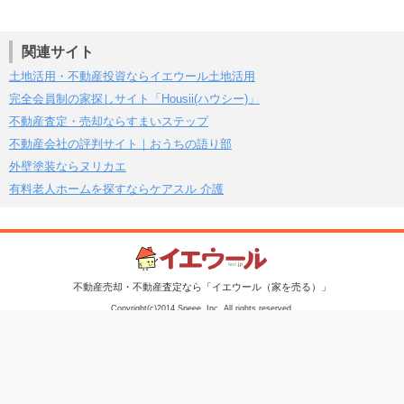
関連サイト
土地活用・不動産投資ならイエウール土地活用
完全会員制の家探しサイト「Housii(ハウシー)」
不動産査定・売却ならすまいステップ
不動産会社の評判サイト｜おうちの語り部
外壁塗装ならヌリカエ
有料老人ホームを探すならケアスル 介護
不動産売却・不動産査定なら「イエウール（家を売る）」
Copyright(c)2014 Speee, Inc. All rights reserved.
イエウールは、東証スタンダード市場に上場している株式会社Speeeが
運営しています。