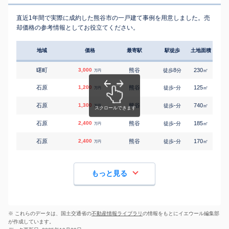
直近1年間で実際に成約した熊谷市の一戸建て事例を用意しました。売
却価格の参考情報としてお役立てください。
地域
価格
最寄駅
駅徒歩
土地面積
延床
曙町
3,000
熊谷
8
230
105
徒歩
分
㎡
万円
石原
1,200
熊谷
-
125
100
徒歩
分
㎡
万円
石原
1,300
熊谷
-
740
105
徒歩
分
㎡
万円
石原
2,400
熊谷
-
185
115
徒歩
分
㎡
万円
石原
2,400
熊谷
-
170
115
徒歩
分
㎡
万円
もっと見る
※ これらのデータは、国土交通省の
不動産情報ライブラリ
の情報をもとにイエウール編集部
が作成しています。