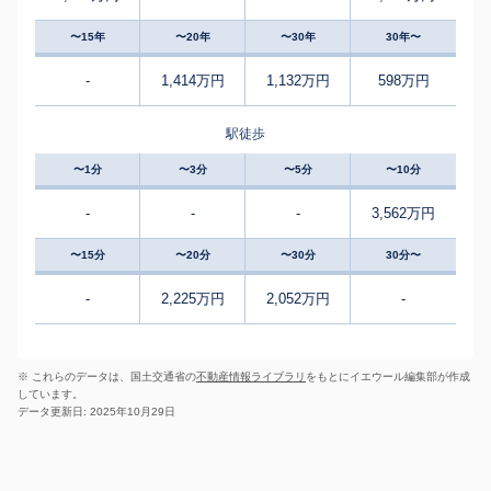
〜15年
〜20年
〜30年
30年〜
-
1,414万円
1,132万円
598万円
駅徒歩
〜1分
〜3分
〜5分
〜10分
-
-
-
3,562万円
〜15分
〜20分
〜30分
30分〜
-
2,225万円
2,052万円
-
※ これらのデータは、国土交通省の
不動産情報ライブラリ
をもとにイエウール編集部が作成
しています。
データ更新日: 2025年10月29日