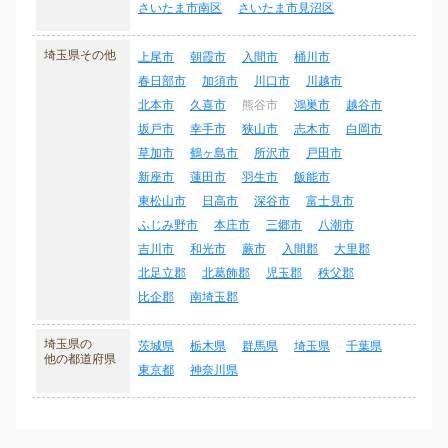
さいたま市南区
さいたま市見沼区
埼玉県その他
上尾市
朝霞市
入間市
桶川市
春日部市
加須市
川口市
川越市
北本市
久喜市
熊谷市
鴻巣市
越谷市
坂戸市
幸手市
狭山市
志木市
白岡市
草加市
鶴ヶ島市
所沢市
戸田市
新座市
蓮田市
羽生市
飯能市
東松山市
日高市
深谷市
富士見市
ふじみ野市
本庄市
三郷市
八潮市
吉川市
和光市
蕨市
入間郡
大里郡
北足立郡
北葛飾郡
児玉郡
秩父郡
比企郡
南埼玉郡
埼玉県の
茨城県
栃木県
群馬県
埼玉県
千葉県
他の都道府県
東京都
神奈川県