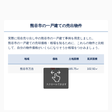
熊谷市の一戸建ての売出物件
実際に現在売り出し中の熊谷市の一戸建て事例を用意しました。
熊谷市の一戸建ての売却価格・相場を知るために、これらの物件と比較
して、自分の物件価格がいくらになりそうか相場をつかみましょう。
地域
価格
土地面積
延床面積
築年
熊谷市万吉
780
165.75
102.92
4
㎡
㎡
築
万円