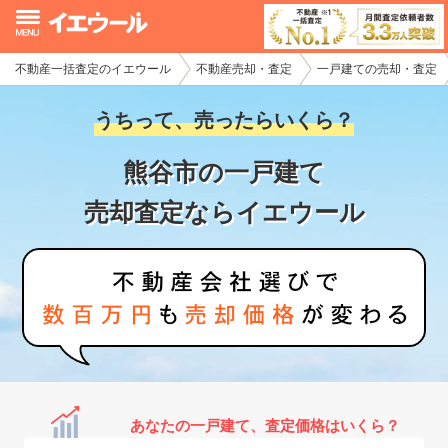
不動産一括査定のイエウール
不動産売却・査定
一戸建ての売却・査定
イエウール加盟希望の不動産会社様
うちって、売ったらいくら？
初めての方へ
熊谷市の一戸建て
不動産売却の流れ
売却査定ならイエウール
不動産の売却・一括査定
家査定シミュレーター
お問い合わせ
あなたの一戸建て、査定価格はいくら？