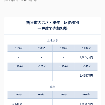
データ更新日: 2025年10月29日
熊谷市の広さ・築年・駅徒歩別
一戸建て売却相場
土地広さ
〜70㎡
〜80㎡
〜90㎡
〜100㎡
-
-
-
1,065万円
〜110㎡
〜120㎡
〜130㎡
〜140㎡
-
-
-
1,488万円
築年
〜1年
〜3年
〜5年
〜10年
3,131万円
-
-
1,928万円