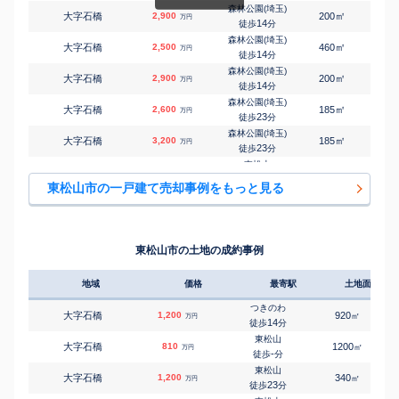
森林公園(埼玉)
㎡
㎡
大字石橋
2,900
200
100
万円
14
徒歩
分
森林公園(埼玉)
㎡
㎡
大字石橋
2,500
460
105
万円
14
徒歩
分
森林公園(埼玉)
㎡
㎡
大字石橋
2,900
200
85
万円
14
徒歩
分
森林公園(埼玉)
㎡
㎡
大字石橋
2,600
185
115
万円
23
徒歩
分
森林公園(埼玉)
㎡
㎡
大字石橋
3,200
185
95
万円
23
徒歩
分
東松山
㎡
㎡
和泉町
2,900
140
95
万円
15
徒歩
分
東松山市の一戸建て売却事例をもっと見る
東松山
㎡
㎡
大字市ノ川
2,300
240
110
万円
26
徒歩
分
東松山
㎡
㎡
大字柏崎
300
120
50
万円
-
徒歩
分
東松山市の土地の成約事例
東松山
㎡
㎡
大字上野本
200
115
75
万円
18
徒歩
分
地域
価格
最寄駅
土地面積
東松山
㎡
㎡
大字上野本
830
110
85
万円
20
徒歩
分
つきのわ
大字石橋
1,200
920
㎡
万円
東松山
14
徒歩
分
㎡
㎡
小松原町
3,600
140
110
万円
23
徒歩
分
東松山
大字石橋
810
1200
㎡
万円
東松山
-
徒歩
分
㎡
㎡
小松原町
2,500
140
110
万円
23
徒歩
分
東松山
大字石橋
1,200
340
㎡
万円
東松山
23
徒歩
分
㎡
㎡
五領町
2,700
155
100
万円
19
徒歩
分