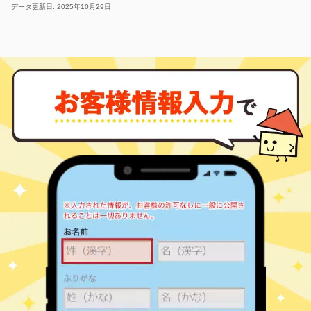
データ更新日: 2025年10月29日
高坂
大字正代
390
520
㎡
万円
-
徒歩
分