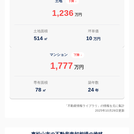
土地
下降 ↓
1,236
万円
土地面積
坪単価
514
10
㎡
万円
マンション
下降 ↓
1,777
万円
専有面積
築年数
78
24
㎡
年
「不動産情報ライブラリ」の情報を元に集計
2025年10月29日更新