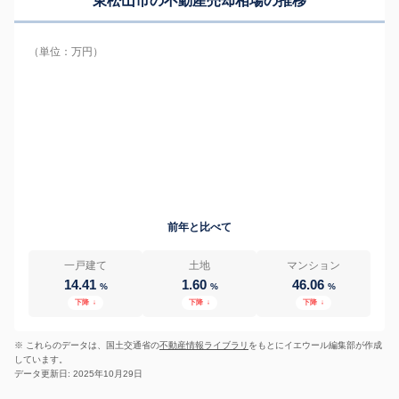
東松山市の
不動産売却相場の推移
（単位：万円）
前年と比べて
一戸建て
土地
マンション
14.41
1.60
46.06
%
%
%
下降
↓
下降
↓
下降
↓
※ これらのデータは、国土交通省の
不動産情報ライブラリ
をもとにイエウール編集部が作成
しています。
データ更新日: 2025年10月29日