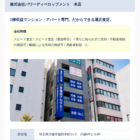
株式会社パワーディベロップメント 本店
1棟収益マンション・アパート専門。だからできる適正査定。
会社特徴
スピード査定 / スピード査定（最短即日） / 周りに知られずに売却 / 不動産相続
の相談可 / 離婚による売却の相談可 / 高齢者歓迎
他...
所在地
埼玉県川越市脇田本町11-2 川越MTビル8F