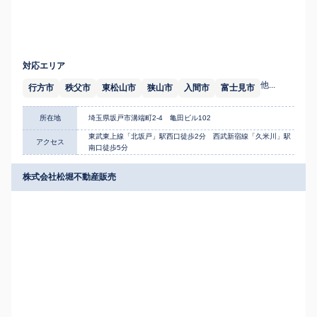
対応エリア
他...
行方市
秩父市
東松山市
狭山市
入間市
富士見市
所在地
埼玉県坂戸市溝端町2-4 亀田ビル102
東武東上線「北坂戸」駅西口徒歩2分 西武新宿線「久米川」駅
アクセス
南口徒歩5分
株式会社松堀不動産販売