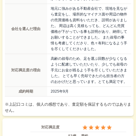
地元に強みがある不動産会社で、現地を見なが
ら査定をし、場所的なマイナス面や周辺の物件
の売買価格も資料をいただき、説明がありまし
た。 周辺は高く見積もっても、どんどん売買
会社を選んだ理由
価格が下がっている事も説明があり、納得して
お願いすることができました。 また叔母の事
情も考慮してくださり、色々有利になるよう手
を尽くしてくださいました。
高齢の叔母のため、足を運ぶ回数が少なくなる
ように配慮していただいたり、少しでも叔母の
対応満足度の理由
手元にお金が残るよう手を尽くしていただきま
した。 とても早く売却できたのも担当者の方
のおかげだと思っています。とても満足です。
成約時期
2025年9月
※上記口コミは、個人の感想であり、査定額を保証するものではありま
せん。
対応満足度
53歳
男性