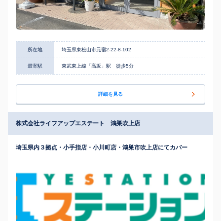
所在地
埼玉県東松山市元宿2-22-8-102
最寄駅
東武東上線「高坂」駅 徒歩5分
詳細を見る
株式会社ライフアップエステート 鴻巣吹上店
埼玉県内３拠点・小手指店・小川町店・鴻巣市吹上店にてカバー