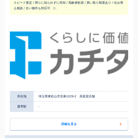
スピード査定 / 周りに知られずに売却 / 高齢者歓迎 / 買い取り制度あり / 住み替
え相談 / 古い物件も対応可
他...
所在地
埼玉県東松山市宮鼻1029-2 高坂貸店舗
最寄駅
-
詳細を見る