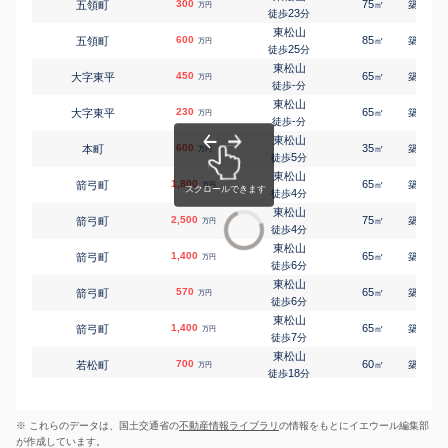
300
75
36
五領町
㎡
築
年
万円
つきのわ
23
徒歩
分
大字上唐子
9,600
-
㎡
万円
8
徒歩
分
東松山
600
85
34
五領町
㎡
築
年
万円
つきのわ
25
徒歩
分
大字上唐子
3,400
1100
㎡
万円
9
徒歩
分
東松山
450
65
33
大字東平
㎡
築
年
万円
つきのわ
-
徒歩
分
大字上唐子
550
500
㎡
万円
10
徒歩
分
東松山
230
65
34
大字東平
㎡
築
年
万円
高坂
-
徒歩
分
大字上野本
50
-
㎡
万円
25
徒歩
分
東松山
600
35
35
本町
㎡
築
年
高坂
万円
5
大字毛塚
720
徒歩
分
160
㎡
万円
9
徒歩
分
東松山
1,800
65
17
箭弓町
高坂
㎡
築
年
万円
大字毛塚
10
4
730
徒歩
分
㎡
万円
18
徒歩
分
東松山
2,500
高坂
75
18
箭弓町
㎡
築
年
万円
大字神戸
17
105
4
㎡
徒歩
分
万円
-
徒歩
分
東松山
東松山
1,400
65
34
箭弓町
㎡
築
年
万円
幸町
980
100
㎡
6
万円
徒歩
分
9
徒歩
分
東松山
つきのわ
570
65
35
箭弓町
㎡
築
年
万円
大字下唐子
280
1200
㎡
万円
6
徒歩
分
23
徒歩
分
東松山
つきのわ
1,400
65
35
箭弓町
㎡
築
年
万円
大字下唐子
220
960
㎡
万円
7
徒歩
分
26
徒歩
分
東松山
森林公園(埼玉)
700
60
37
若松町
㎡
築
年
万円
大字下唐子
190
200
㎡
万円
18
徒歩
分
-
徒歩
分
高坂
大字正代
96
145
㎡
万円
-
徒歩
分
※ これらのデータは、国土交通省の
不動産情報ライブラリ
の情報をもとにイエウール編集部
高坂
大字正代
140
200
㎡
万円
が作成しています。
-
徒歩
分