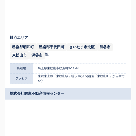
対応エリア
邑楽郡明和町
邑楽郡千代田町
さいたま市北区
熊谷市
他...
東松山市
深谷市
所在地
埼玉県東松山市松葉町3-11-16
東武東上線「東松山駅」徒歩16分 関越道「東松山IC」から車で
アクセス
5分
株式会社関東不動産情報センター