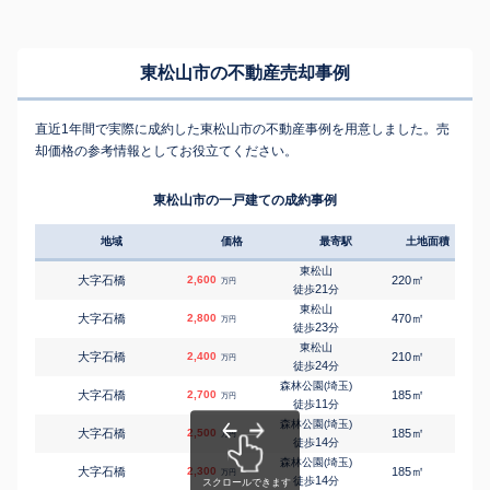
東松山市の不動産売却事例
直近1年間で実際に成約した東松山市の不動産事例を用意しました。売
却価格の参考情報としてお役立てください。
東松山市の一戸建ての成約事例
地域
価格
最寄駅
土地面積
延床
東松山
㎡
㎡
大字石橋
2,600
220
105
万円
21
徒歩
分
東松山
㎡
㎡
大字石橋
2,800
470
280
万円
23
徒歩
分
東松山
㎡
㎡
大字石橋
2,400
210
105
万円
24
徒歩
分
森林公園(埼玉)
㎡
㎡
大字石橋
2,700
185
105
万円
11
徒歩
分
森林公園(埼玉)
㎡
㎡
大字石橋
2,500
185
100
万円
14
徒歩
分
森林公園(埼玉)
㎡
㎡
大字石橋
2,300
185
105
万円
14
徒歩
分