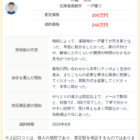
北海道函館市
一戸建て
査定価格
200
万円
成約価格
240
万円
相続によって、遠隔地の一戸建てが空き家とな
った。早急に処分をしたかった。家の片付け
売却前の不安
や、解体にどのくらいの費用や時間がかかるか
見当がつかなかった。
最初の問い合わせから非常にテンポよく交渉が
進み、またこちらの必要な事項も親身に把握し
会社を選んだ理由
てくださった。買取方式を提案してくださっ
て、非常に助かった。
やりとりの速さは想定以上で、メールで数回
と、対面で2，3回で完了した。丁寧で分かり
対応満足度の理由
やすい説明で、受け答えも全く問題なかった。
信頼感は十分にあった。
成約時期
2025年8月
※上記口コミは、個人の感想であり、査定額を保証するものではありま