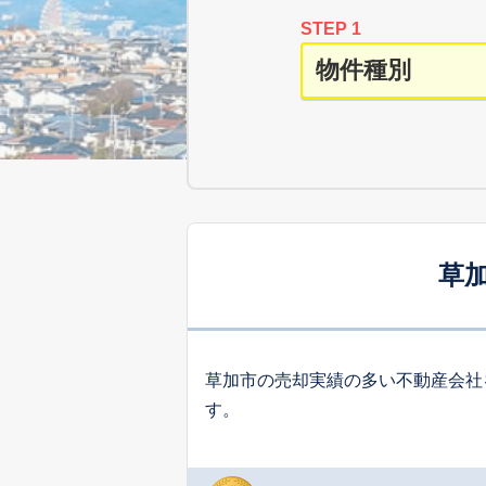
STEP 1
草
草加市の売却実績の多い不動産会社
す。