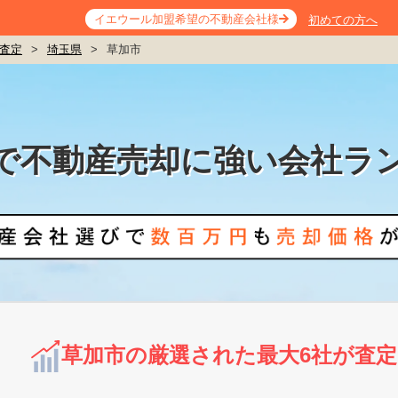
イエウール加盟希望の不動産会社様
初めての方へ
査定
>
埼玉県
>
草加市
で不動産売却に強い会社ラ
草加市の厳選された最大6社が査定