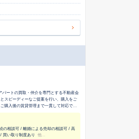
ョン・アパートの買取・仲介を専門とする不動産会
定とスピーディーなご提案を行い、購入をご
、ご購入後の賃貸管理まで一貫して対応でき
管理まで、ワンストップでサポートいたしま
続の相談可 / 離婚による売却の相談可 / 高
 / 買い取り制度あり
他...