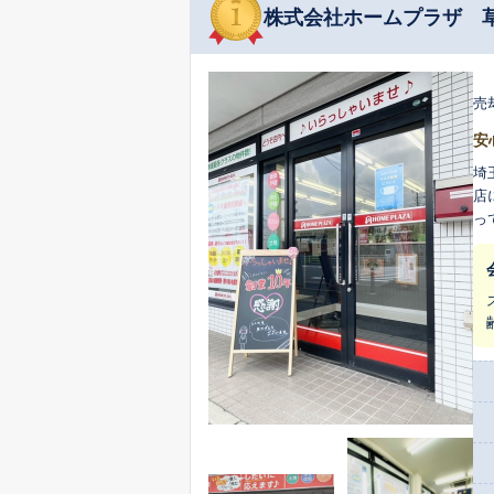
株式会社ホームプラザ 
売
安
埼
店
っ
ま
地
向
を
お客
を
の
た
つス
寧
り