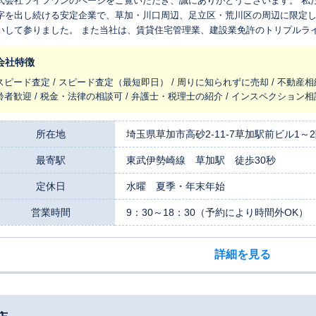
式会社ライフワンのページをご覧いただき、誠にありがとうございます。 私たち
字を出し続ける安定企業で、草加・川口周辺、足立区・荒川区の周辺に限定
いして参りました。 また当社は、賃貸住宅管理業、建設業免許のトリプルラ
ォームや新築アパートなど自社施工ができますので、賃貸管理×不動産売買×
の価値を測る事ができる、数少ない専門家だと自負しています。その建物へ
会社特徴
点で最低限のブラッシュアップ提案をしたり、投資の出口作戦でご納得いただ
スピード査定 / スピード査定（最短即日） / 周りに知られずに売却 / 不動産相
1,000組以上、リフォームも自分でできる器用な社長を始め、建設現場ひとす
齢者歓迎 / 税金・法律の相談可 / 弁護士・税理士の紹介 / インスペクション相
0代～40代の女性スタッフが賃貸管理に関し、丁寧にかつ迅速な対応をしてい
で何度も経験することのない大きな出来事です。だからこそ、ご不安や疑問
なく、相続で大家さんになられたお気持ちに寄り添いながら、一つひとつの
所在地
埼玉県草加市高砂2-11-7草加駅前ビル1～
がお客様のご相談を直接お伺いし、最初から最後まで責任を持って担当させ
最寄駅
東武伊勢崎線 草加駅 徒歩30秒
す。 アパート・ビルのご売却はもちろんのこと、行政書士事務所出身の女性
応えられますし、周囲に知られずに売却を進めたいといったご要望にも、親身
定休日
水曜 夏季・年末年始
選択なのかを第一に考え、豊富な知識と経験に基づいた、お客様に合ったご提
談して良かった」その一言をいただくために、私たちは誠心誠意、お客様の不
営業時間
9：30～18：30（予約により時間外OK）
悩みは、どんな些細なことでも構いません。まずはお気軽にご相談ください
詳細を見る