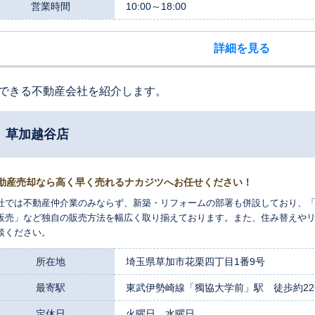
スタッフ一同、お客様の立場に立ったきめ細やかな支援を続けてまいります。 不動産のご売却には、様々な想い
営業時間
10:00～18:00
があることと存じます。まずは、お客様のお話をお聞かせいただくことから
けでも歓迎いたします。どうぞお気軽にご相談ください。
詳細を見る
できる不動産会社を紹介します。
 草加越谷店
動産売却なら高く早く売れるナカジツへお任せください！
社では不動産仲介業のみならず、新築・リフォームの部署も併設しており、
販売」など独自の販売方法を幅広く取り揃えております。また、住み替えや
談ください。
所在地
埼玉県草加市花栗四丁目1番9号
最寄駅
東武伊勢崎線「獨協大学前」駅 徒歩約22
定休日
火曜日、水曜日