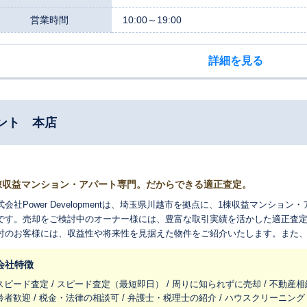
営業時間
10:00～19:00
詳細を見る
ント 本店
棟収益マンション・アパート専門。だからできる適正査定。
式会社Power Developmentは、埼玉県川越市を拠点に、1棟収益マンシ
です。売却をご検討中のオーナー様には、豊富な取引実績を活かした適正査
討のお客様には、収益性や将来性を見据えた物件をご紹介いたします。また
ため、安心して資産運用を始めていただけます。収益不動産の売却・購入・
。
会社特徴
スピード査定 / スピード査定（最短即日） / 周りに知られずに売却 / 不動産相
齢者歓迎 / 税金・法律の相談可 / 弁護士・税理士の紹介 / ハウスクリーニング