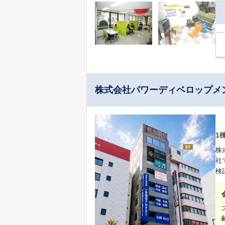
株式会社パワーディベロップメ
1
株
社
検
る
す