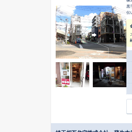
株
黒
伝
フ
ル
視
歴
2
生
で
ら
で
に
い
相
お