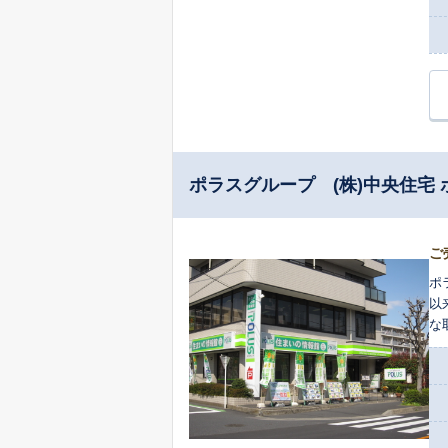
ポラスグループ (株)中央住宅
ご
ポ
以
な