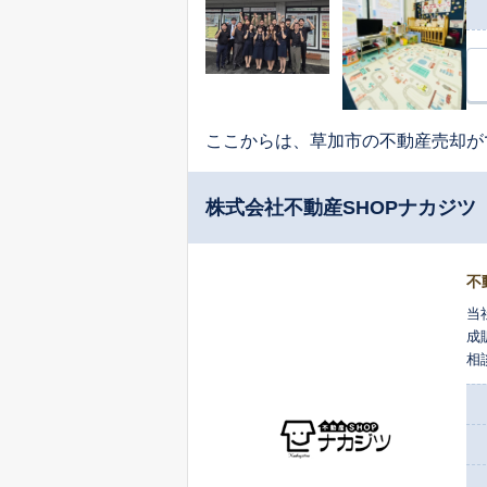
う、
情
だ
ここからは、草加市の不動産売却が
株式会社不動産SHOPナカジツ
不
当
成
相