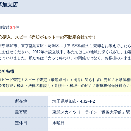
草加支店
31
却実績
件
心購入、スピード売却がモットーの不動産会社です！
玉県草加市、東京都足立区・葛飾区エリアで不動産のご売却をお考えでした
にお任せください。2012年の設立以来、私たちはこの地域に深く根ざし、お
てまいりました。私たちは「売って終わり」の関係ではなく、お客様の未来
す。不動産に関するあらゆるお悩みをまとめて解決できるよう、誠心誠意お手伝いいたします。 
域に特化した豊富な取引実績です。特にご家族向けのマンションや一戸建て
会社特徴
や地域の特性を的確に把握しています。そのため、一般的なデータだけの査
スピード査定 / スピード査定（最短即日） / 周りに知られずに売却 / 不動産相
丁寧に見極め、ご満足いただける査定価格のご提示を目指します。迅速な机
齢者歓迎 / 税金・法律の相談可 / 弁護士・税理士の紹介 / 瑕疵担保保険対応 
様のご要望に合わせて丁寧に対応し、お客様に合った売却戦略をご提案します。 また、私たちは単に不動産売
行うだけではありません。リフォームや大規模な改修、一戸建ての建築まで
総合力があるからこそ、「少し手を入れてから高く売りたい」「売却と同時
所在地
埼玉県草加市小山2-4-2
、お客様の様々なご要望に柔軟にお応えできます。複雑な相続が関係するご
最寄駅
東武スカイツリーライン「獨協大学前」駅 
タッフが対応し、お客様の負担を軽くするためのお手伝いをいたします。 これまでにご依頼いただいたお客様から「丁
で説明がわかりやすい」「契約後もしっかりと支援してくれて安心した」と
定休日
水曜日
の誇りです。不動産のご売却は、お客様の人生における大きな節目です。そ