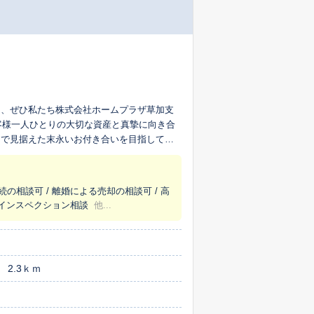
ら、ぜひ私たち株式会社ホームプラザ草加支
客様一人ひとりの大切な資産と真摯に向き合
まで見据えた末永いお付き合いを目指してい
私たちの大きな強みは、
の売買を得意としており、常に最新の市場動
定では見抜けない、その物件だけが持つ価値
続の相談可 / 離婚による売却の相談可 / 高
上査定から、詳細に調査する訪問査定まで、
/ インスペクション相談
他...
買の仲介
自社で手掛けているのが大きな特徴です。こ
に住み替え先の新築も相談したい」といっ
売却や税金に関するご相談にも専門知識を持
2.3ｋｍ
いったお声をいただくことが、私たちの何よ
の大切な節目を安心してお任せいただけるよ