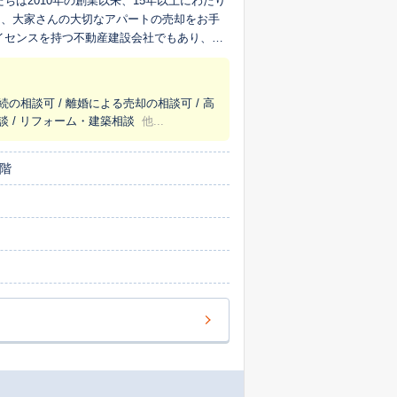
は2010年の創業以来、15年以上にわたり
し、大家さんの大切なアパートの売却をお手
イセンスを持つ不動産建設会社でもあり、リ
建設、三位一体で、大家さんのアパートやビ
の知見は中古建物を高く売るために投資的な
ける査定価格のご提示を目指します。 売買
続の相談可 / 離婚による売却の相談可 / 高
じ35年の大工兼現場監督の施工管理技士と、
談 / リフォーム・建築相談
他...
ます。 不動産の売却は、多くの方にとって人
が尽きないのは当然のこと。投資家さんだけ
手順を丁寧にご説明します。基本的に代表自
2階
て頂いているところが他社と決定的に違う事
マネージャーが、相続が関わる複雑なご事情
に対応いたします。 お客様にとって何が良
案をさせていただきます。 「ライフワンに
動産売却と向き合います。 ご売却に関する
。