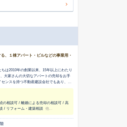
営する、１棟アパート・ビルなどの事業用・
は2010年の創業以来、15年以上にわたり
し、大家さんの大切なアパートの売却をお手
イセンスを持つ不動産建設会社でもあり、リ
建設、三位一体で、大家さんのアパートやビ
の知見は中古建物を高く売るために投資的な
ける査定価格のご提示を目指します。 売買
続の相談可 / 離婚による売却の相談可 / 高
じ35年の大工兼現場監督の施工管理技士と、
談 / リフォーム・建築相談
他...
ます。 不動産の売却は、多くの方にとって人
が尽きないのは当然のこと。投資家さんだけ
手順を丁寧にご説明します。基本的に代表自
2階