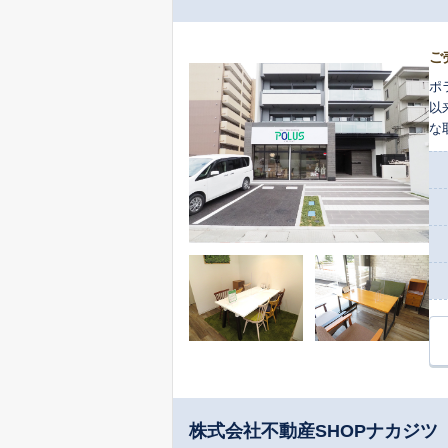
ご
ポ
以
な
株式会社不動産SHOPナカジツ