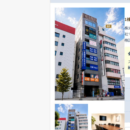
1
株
社
検
る
す