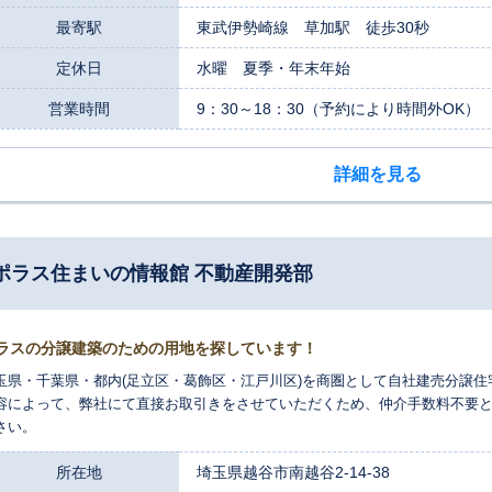
がお客様のご相談を直接お伺いし、最初から最後まで責任を持って担当させ
最寄駅
東武伊勢崎線 草加駅 徒歩30秒
す。 アパート・ビルのご売却はもちろんのこと、行政書士事務所出身の女性
応えられますし、周囲に知られずに売却を進めたいといったご要望にも、親身
定休日
水曜 夏季・年末年始
選択なのかを第一に考え、豊富な知識と経験に基づいた、お客様に合ったご提
談して良かった」その一言をいただくために、私たちは誠心誠意、お客様の不
営業時間
9：30～18：30（予約により時間外OK）
悩みは、どんな些細なことでも構いません。まずはお気軽にご相談ください
詳細を見る
 ポラス住まいの情報館 不動産開発部
ラスの分譲建築のための用地を探しています！
玉県・千葉県・都内(足立区・葛飾区・江戸川区)を商圏として自社建売分譲
容によって、弊社にて直接お取引きをさせていただくため、仲介手数料不要
さい。
所在地
埼玉県越谷市南越谷2-14-38