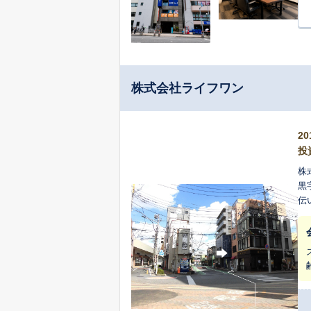
株式会社ライフワン
2
投
株
黒
伝
フ
ル
視
歴
2
生
で