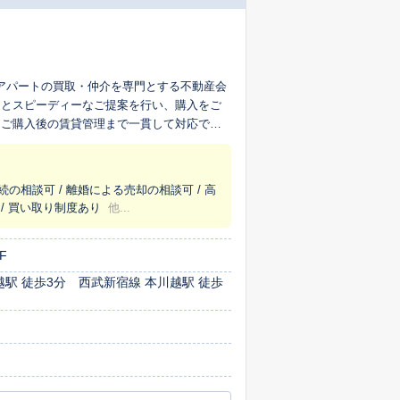
ョン・アパートの買取・仲介を専門とする不動産会
定とスピーディーなご提案を行い、購入をご
、ご購入後の賃貸管理まで一貫して対応でき
管理まで、ワンストップでサポートいたしま
続の相談可 / 離婚による売却の相談可 / 高
 / 買い取り制度あり
他...
F
越駅 徒歩3分 西武新宿線 本川越駅 徒歩