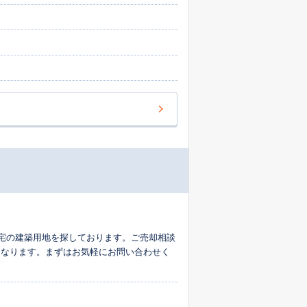
て頂いているところが他社と決定的に違う事
マネージャーが、相続が関わる複雑なご事情
に対応いたします。 お客様にとって何が良
案をさせていただきます。 「ライフワンに
動産売却と向き合います。 ご売却に関する
。
住宅の建築用地を探しております。ご売却相談
となります。まずはお気軽にお問い合わせく