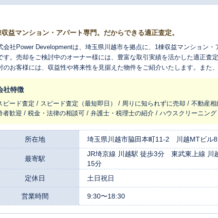
棟収益マンション・アパート専門。だからできる適正査定。
式会社Power Developmentは、埼玉県川越市を拠点に、1棟収益マンシ
です。売却をご検討中のオーナー様には、豊富な取引実績を活かした適正査
討のお客様には、収益性や将来性を見据えた物件をご紹介いたします。また
ため、安心して資産運用を始めていただけます。収益不動産の売却・購入・
。
会社特徴
スピード査定 / スピード査定（最短即日） / 周りに知られずに売却 / 不動産相
齢者歓迎 / 税金・法律の相談可 / 弁護士・税理士の紹介 / ハウスクリーニング
所在地
埼玉県川越市脇田本町11-2 川越MTビル8
JR埼京線 川越駅 徒歩3分 東武東上線 川
最寄駅
15分
定休日
土日祝日
営業時間
9:30〜18:30