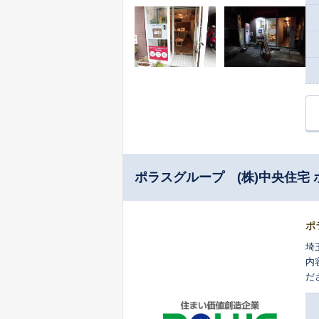
ら
で
に
い
相
お
ポラスグループ (株)中央住宅
ポ
埼
内
だ