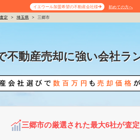
イエウール加盟希望の不動産会社様
初めての方へ
査定
>
埼玉県
>
三郷市
で不動産売却に強い会社ラ
三郷市の厳選された最大6社が査定