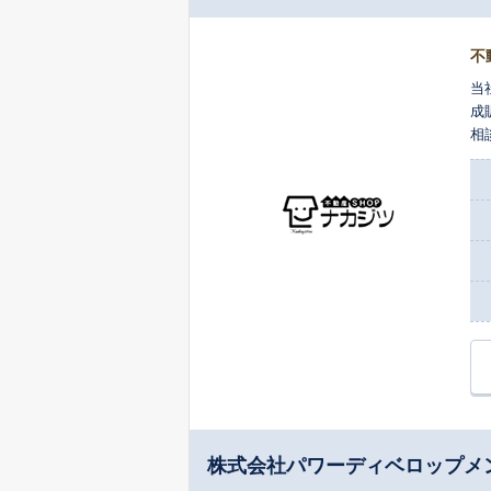
不
当
成
相
株式会社パワーディベロップメ