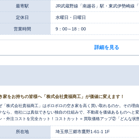
最寄駅
JR武蔵野線「南越谷」駅・東武伊勢崎線「
定休日
水曜日・日曜日
営業時間
9：00～18：00
詳細を見る
き家をお持ちの皆様へ「株式会社貴福商工」が価値に変えます！
ぜ「株式会社貴福商工」はボロボロの空き家を高く買い取れるのか。その理由
クなら、他社には真似できない独自の仕組みで、不動産を価値あるものへと変
ン・外注コストを完全カット！コストカット = 買取価格アップ②「どんな状
で喜んで買い取ります。③責任の所在が明確な「直営リフォーム」ぜひキフ
所在地
埼玉県三郷市鷹野1-61-1 1F
お困りの空き家ご相談ください！