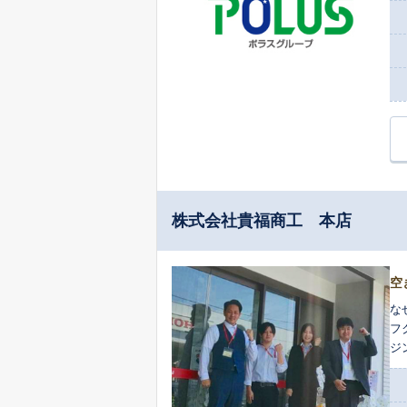
株式会社貴福商工 本店
空
な
フ
ジ
ま
て