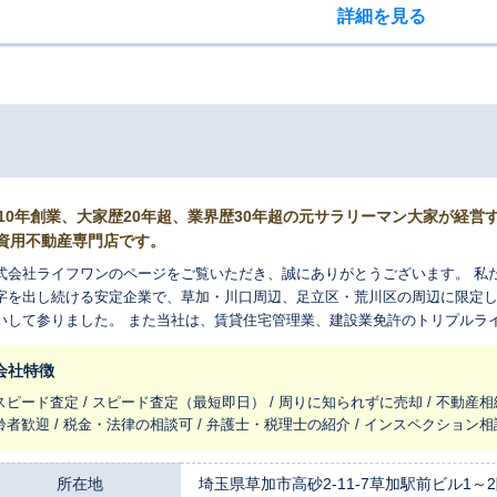
詳細を見る
010年創業、大家歴20年超、業界歴30年超の元サラリーマン大家が経
資用不動産専門店です。
式会社ライフワンのページをご覧いただき、誠にありがとうございます。 私たち
字を出し続ける安定企業で、草加・川口周辺、足立区・荒川区の周辺に限定
いして参りました。 また当社は、賃貸住宅管理業、建設業免許のトリプルラ
ォームや新築アパートなど自社施工ができますので、賃貸管理×不動産売買×
の価値を測る事ができる、数少ない専門家だと自負しています。その建物へ
会社特徴
点で最低限のブラッシュアップ提案をしたり、投資の出口作戦でご納得いただ
スピード査定 / スピード査定（最短即日） / 周りに知られずに売却 / 不動産相
1,000組以上、リフォームも自分でできる器用な社長を始め、建設現場ひとす
齢者歓迎 / 税金・法律の相談可 / 弁護士・税理士の紹介 / インスペクション相
0代～40代の女性スタッフが賃貸管理に関し、丁寧にかつ迅速な対応をしてい
で何度も経験することのない大きな出来事です。だからこそ、ご不安や疑問
なく、相続で大家さんになられたお気持ちに寄り添いながら、一つひとつの
所在地
埼玉県草加市高砂2-11-7草加駅前ビル1～