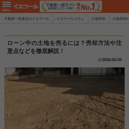
不動産一括査定のイエウール
イエウールコラム
土地売却
土地売却
ローン中の土地を売るには？売却方法や注
意点などを徹底解説！
2026/02/05