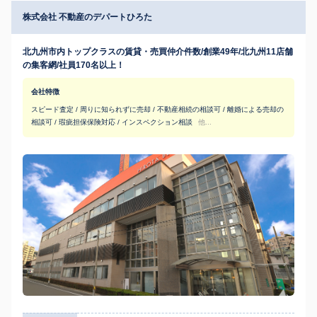
株式会社 不動産のデパートひろた
北九州市内トップクラスの賃貸・売買仲介件数/創業49年/北九州11店舗
の集客網/社員170名以上！
会社特徴
スピード査定 / 周りに知られずに売却 / 不動産相続の相談可 / 離婚による売却の
相談可 / 瑕疵担保保険対応 / インスペクション相談
他...