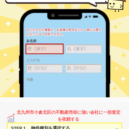
西小倉
1,600
65
41
金田
㎡
築
年
万円
16
徒歩
分
小倉(福岡)
1,400
85
27
上到津
㎡
築
年
万円
-
徒歩
分
香春口三萩野
2,800
95
22
香春口
㎡
築
年
万円
0
徒歩
分
香春口三萩野
2,900
85
23
香春口
㎡
築
年
万円
1
徒歩
分
香春口三萩野
2,100
75
22
香春口
㎡
築
年
万円
1
徒歩
分
南小倉
650
65
41
清水
㎡
築
年
万円
11
徒歩
分
南小倉
470
65
37
清水
㎡
築
年
万円
11
徒歩
分
小倉(福岡)
2,300
75
12
熊本
㎡
築
年
万円
-
徒歩
分
片野
1,400
70
35
熊本
㎡
築
年
万円
14
徒歩
分
片野
700
70
34
熊本
㎡
築
年
万円
15
徒歩
分
小倉(福岡)
2,000
70
19
黒住町
㎡
築
年
万円
-
徒歩
分
北九州市小倉北区の不動産売却に強い会社に一括査定
城野(ＪＲ)
2,100
70
29
黒原
㎡
築
年
を依頼する
万円
18
徒歩
分
STEP 1