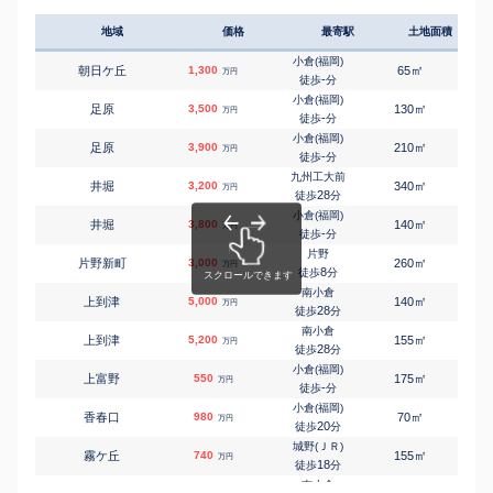
地域
価格
最寄駅
土地面積
延床
小倉(福岡)
㎡
㎡
朝日ケ丘
1,300
65
75
万円
-
徒歩
分
小倉(福岡)
㎡
㎡
足原
3,500
130
100
万円
-
徒歩
分
小倉(福岡)
㎡
㎡
足原
3,900
210
170
万円
-
徒歩
分
九州工大前
㎡
㎡
井堀
3,200
340
190
万円
28
徒歩
分
小倉(福岡)
㎡
㎡
井堀
3,800
140
100
万円
-
徒歩
分
片野
㎡
㎡
片野新町
3,000
260
100
万円
8
徒歩
分
南小倉
㎡
㎡
上到津
5,000
140
125
万円
28
徒歩
分
南小倉
㎡
㎡
上到津
5,200
155
125
万円
28
徒歩
分
小倉(福岡)
㎡
㎡
上富野
550
175
155
万円
-
徒歩
分
小倉(福岡)
㎡
㎡
香春口
980
70
35
万円
20
徒歩
分
城野(ＪＲ)
㎡
㎡
霧ケ丘
740
155
105
万円
18
徒歩
分
南小倉