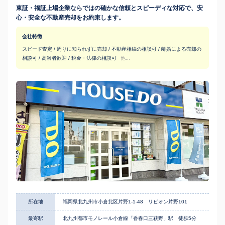
東証・福証上場企業ならではの確かな信頼とスピーディな対応で、安
心・安全な不動産売却をお約束します。
会社特徴
スピード査定 / 周りに知られずに売却 / 不動産相続の相談可 / 離婚による売却の
相談可 / 高齢者歓迎 / 税金・法律の相談可
他...
所在地
福岡県北九州市小倉北区片野1-1-48 リビオン片野101
最寄駅
北九州都市モノレール小倉線「香春口三萩野」駅 徒歩5分