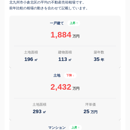
北九州市小倉北区の平均の不動産売却相場です。
前年比較の相場の動きを合わせて記載しています。
一戸建て
上昇 ↑
1,884
万円
土地面積
建物面積
築年数
196
113
35
㎡
㎡
年
土地
下降 ↓
2,432
万円
土地面積
坪単価
293
25
㎡
万円
マンション
上昇 ↑