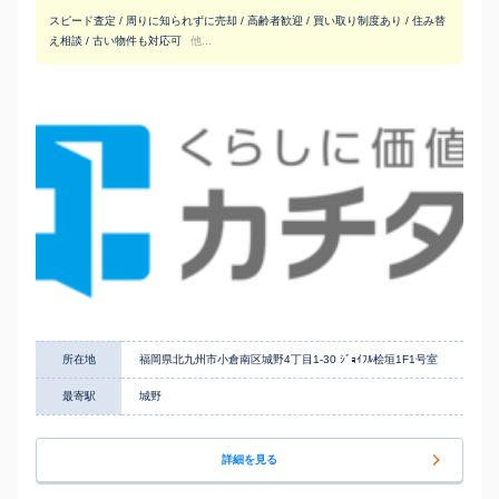
スピード査定 / 周りに知られずに売却 / 高齢者歓迎 / 買い取り制度あり / 住み替
え相談 / 古い物件も対応可
他...
所在地
福岡県北九州市小倉南区城野4丁目1-30 ｼﾞｮｲﾌﾙ桧垣1F1号室
最寄駅
城野
詳細を見る