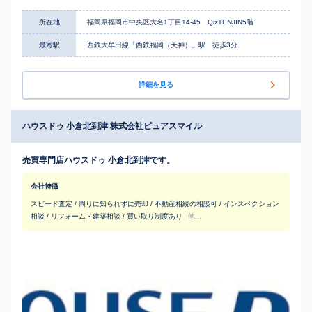
所在地
福岡県福岡市中央区大名1丁目14-45 QizTENJIN5階
最寄駅
西鉄大牟田線「西鉄福岡（天神）」駅 徒歩3分
詳細を見る
ハウスドゥ 小倉北到津 株式会社ピュアスマイル
売買専門店ハウスドゥ 小倉北到津です。
会社特徴
スピード査定 / 周りに知られずに売却 / 不動産相続の相談可 / インスペクション
相談 / リフォーム・建築相談 / 買い取り制度あり
他...