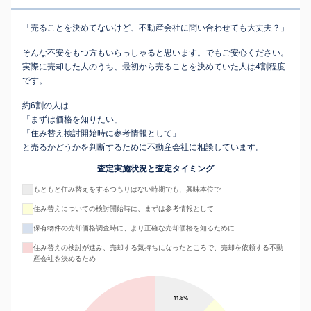
「売ることを決めてないけど、不動産会社に問い合わせても大丈夫？」
そんな不安をもつ方もいらっしゃると思います。でもご安心ください。
実際に売却した人のうち、最初から売ることを決めていた人は4割程度
です。
約6割の人は
「まずは価格を知りたい」
「住み替え検討開始時に参考情報として」
と売るかどうかを判断するために不動産会社に相談しています。
査定実施状況と査定タイミング
もともと住み替えをするつもりはない時期でも、興味本位で
住み替えについての検討開始時に、まずは参考情報として
保有物件の売却価格調査時に、より正確な売却価格を知るために
住み替えの検討が進み、売却する気持ちになったところで、売却を依頼する不動
産会社を決めるため