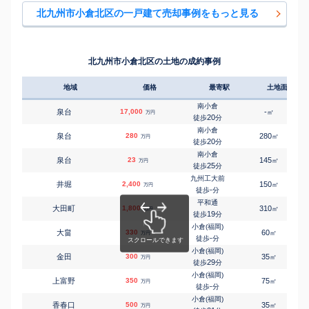
㎡
㎡
熊谷
370
100
50
万円
25
徒歩
分
北九州市小倉北区の一戸建て売却事例をもっと見る
南小倉
㎡
㎡
熊谷
3,200
130
95
万円
25
徒歩
分
南小倉
㎡
㎡
篠崎
250
195
100
万円
-
徒歩
分
北九州市小倉北区の土地の成約事例
小倉(福岡)
㎡
㎡
下到津
3,000
390
50
万円
-
徒歩
分
地域
価格
最寄駅
土地面積
小倉(福岡)
㎡
㎡
下富野
1,000
220
100
万円
-
徒歩
分
南小倉
泉台
17,000
-
㎡
万円
小倉(福岡)
20
徒歩
分
㎡
㎡
下富野
3,000
160
110
万円
25
徒歩
分
南小倉
泉台
280
280
㎡
万円
小倉(福岡)
20
徒歩
分
㎡
㎡
砂津
800
130
55
万円
15
徒歩
分
南小倉
泉台
23
145
㎡
万円
九州工大前
25
徒歩
分
㎡
㎡
中井
2,000
190
120
万円
26
徒歩
分
九州工大前
井堀
2,400
150
㎡
万円
西小倉
-
徒歩
分
㎡
㎡
日明
550
95
130
万円
18
徒歩
分
平和通
大田町
1,800
310
㎡
万円
19
徒歩
分
小倉(福岡)
大畠
330
60
㎡
万円
-
徒歩
分
小倉(福岡)
金田
300
35
㎡
万円
29
徒歩
分
小倉(福岡)
上富野
350
75
㎡
万円
-
徒歩
分
小倉(福岡)
香春口
500
35
㎡
万円