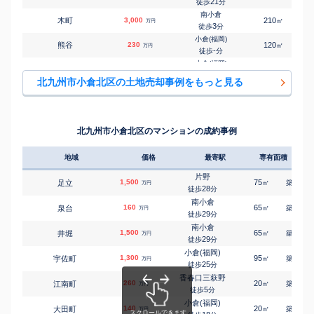
21
徒歩
分
南小倉
木町
3,000
210
㎡
万円
3
徒歩
分
小倉(福岡)
熊谷
230
120
㎡
万円
-
徒歩
分
小倉(福岡)
熊谷
300
165
㎡
万円
-
徒歩
分
北九州市小倉北区の土地売却事例をもっと見る
小倉(福岡)
熊谷
560
300
㎡
万円
-
徒歩
分
小倉(福岡)
熊谷
440
240
㎡
万円
-
徒歩
分
北九州市小倉北区のマンションの成約事例
小倉(福岡)
熊谷
1,200
660
㎡
万円
-
徒歩
分
地域
価格
最寄駅
専有面積
築年
片野
三郎丸
380
390
㎡
万円
14
徒歩
分
片野
1,500
75
37
足立
㎡
築
年
万円
南小倉
28
徒歩
分
下到津
1,600
180
㎡
万円
16
徒歩
分
南小倉
160
65
40
泉台
㎡
築
年
万円
小倉(福岡)
29
徒歩
分
下富野
1,600
210
㎡
万円
-
徒歩
分
南小倉
1,500
65
29
井堀
㎡
築
年
万円
小倉(福岡)
29
徒歩
分
下富野
3,500
640
㎡
万円
21
徒歩
分
小倉(福岡)
1,300
95
40
宇佐町
㎡
築
年
万円
小倉(福岡)
25
徒歩
分
下富野
440
90
㎡
万円
25
徒歩
分
香春口三萩野
260
20
33
江南町
㎡
築
年
香春口三萩野
万円
5
昭和町
2,200
徒歩
分
150
㎡
万円
6
徒歩
分
小倉(福岡)
140
20
40
大田町
小倉(福岡)
㎡
築
年
万円