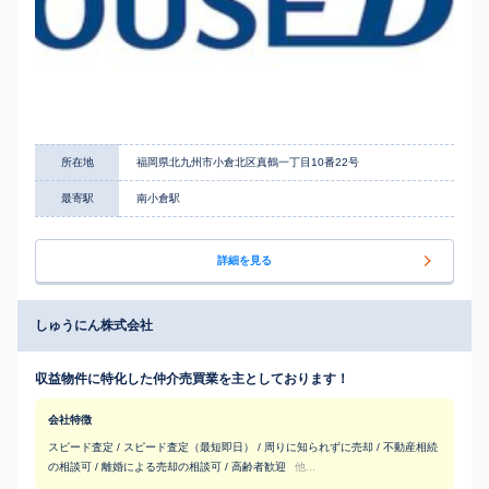
所在地
福岡県北九州市小倉北区真鶴一丁目10番22号
最寄駅
南小倉駅
詳細を見る
しゅうにん株式会社
収益物件に特化した仲介売買業を主としております！
会社特徴
スピード査定 / スピード査定（最短即日） / 周りに知られずに売却 / 不動産相続
の相談可 / 離婚による売却の相談可 / 高齢者歓迎
他...