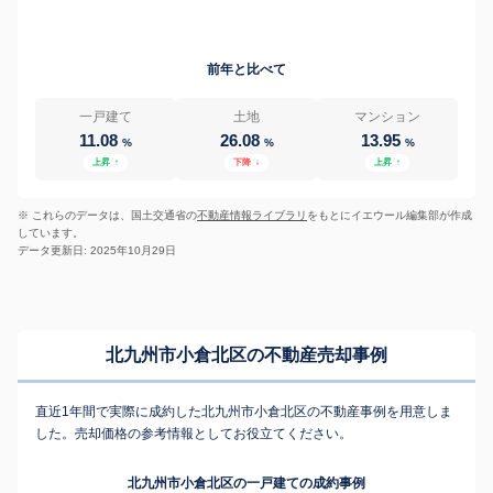
前年と比べて
一戸建て
土地
マンション
11.08
26.08
13.95
%
%
%
上昇
↑
下降
↓
上昇
↑
※ これらのデータは、国土交通省の
不動産情報ライブラリ
をもとにイエウール編集部が作成
しています。
データ更新日: 2025年10月29日
北九州市小倉北区の不動産売却事例
直近1年間で実際に成約した北九州市小倉北区の不動産事例を用意しま
した。売却価格の参考情報としてお役立てください。
北九州市小倉北区の一戸建ての成約事例