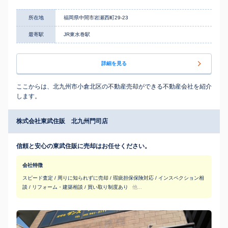
所在地
福岡県中間市岩瀬西町29-23
最寄駅
JR東水巻駅
詳細を見る
ここからは、北九州市小倉北区の不動産売却ができる不動産会社を紹介
します。
株式会社東武住販 北九州門司店
信頼と安心の東武住販に売却はお任せください。
会社特徴
スピード査定 / 周りに知られずに売却 / 瑕疵担保保険対応 / インスペクション相
談 / リフォーム・建築相談 / 買い取り制度あり
他...