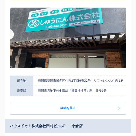
所在地
福岡県福岡市博多区住吉2丁目6番32号 リファレンス住吉１F
最寄駅
福岡市営地下鉄七隈線「櫛田神社前」駅 徒歩7分
詳細を見る
ハウスドゥ！株式会社田村ビルズ 小倉店