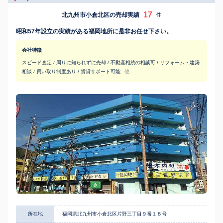
17
北九州市小倉北区の売却実績
件
昭和57年設立の実績がある福岡地所に是非お任せ下さい。
会社特徴
スピード査定 / 周りに知られずに売却 / 不動産相続の相談可 / リフォーム・建築
相談 / 買い取り制度あり / 賃貸サポート可能
他...
所在地
福岡県北九州市小倉北区片野三丁目９番１８号