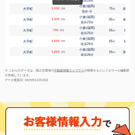
末広
250
18
45
徒歩
分
㎡
万円
11
徒歩
分
小倉(福岡)
3,000
小倉(福岡)
75
26
大手町
㎡
築
年
万円
砂津
2,200
185
-
㎡
徒歩
分
万円
11
徒歩
分
小倉(福岡)
小倉(福岡)
3,900
85
11
大手町
㎡
築
年
万円
砂津
3,200
250
㎡
23
万円
徒歩
分
14
徒歩
分
小倉(福岡)
西小倉
750
65
-
大手町
㎡
築
年
万円
大門
3,000
100
1
㎡
万円
25
徒歩
分
4
徒歩
分
小倉(福岡)
小倉(福岡)
3,600
65
6
大手町
㎡
築
年
万円
富野台
430
250
㎡
万円
25
徒歩
分
-
徒歩
分
小倉(福岡)
九州工大前
1,800
65
42
大手町
㎡
築
年
万円
中井
8,800
540
㎡
万円
26
徒歩
分
15
徒歩
分
小倉(福岡)
九州工大前
2,000
65
42
大手町
㎡
築
年
中井
4,000
万円
440
㎡
万円
28
徒歩
分
16
徒歩
分
※ これらのデータは、国土交通省の
不動産情報ライブラリ
の情報をもとにイエウール編集部
香春口三萩野
900
70
40
大畠
㎡
築
年
万円
が作成しています。
21
徒歩
分
データ更新日: 2025年10月29日
香春口三萩野
440
45
37
片野
㎡
築
年
万円
4
徒歩
分
香春口三萩野
550
40
44
片野
㎡
築
年
万円
6
徒歩
分
小倉(福岡)
980
80
36
片野新町
㎡
築
年
万円
-
徒歩
分
片野
1,400
65
36
片野新町
㎡
築
年
万円
6
徒歩
分
小倉(福岡)
1,200
65
43
金田
㎡
築
年
万円
-
徒歩
分