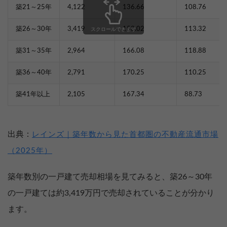
築21～25年
4,122
136.66
108.76
築26～30年
3,419
153.02
113.32
スクロールできます
築31～35年
2,964
166.08
118.88
築36～40年
2,791
170.25
110.25
築41年以上
2,105
167.34
88.73
出典：
レインズ｜築年数から見た首都圏の不動産流通市場
（2025年）
築年数別の一戸建て売却相場を見てみると、築26～30年
の一戸建ては約3,419万円で売却されていることが分かり
ます。