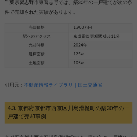
千葉県習志野市東習志野では、築30年の一戸建てが次の条
件で売却された実績があります。
売却価格
1,900万円
駅へのアクセス
京成電鉄 実籾駅 徒歩11分
売却時期
2024年
延床面積
125㎡
土地面積
105㎡
引用元：
不動産情報ライブラリ｜国土交通省
京都府京都市西京区川島滑樋町の築30年の一
戸建て売却事例