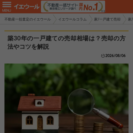
不動産一括査定のイエウール
イエウールコラム
家/一戸建て売却
家
築30年の一戸建ての売却相場は？売却の方
法やコツを解説
2026/08/06