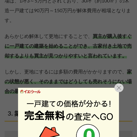
場は、1坪3～5万円とされており、30坪（約100㎡）の木
造一戸建ては90万円～150万円が解体費用が相場となりま
す。
あらかじめ解体して更地にすることで、
買主が購入後すぐ
に一戸建ての建築を始めることができ、古家付き土地で売
却するよりも買主が見つかりやすいと言われています。
しかし、更地にするには多額の費用がかかりますので、
家
の状態が悪く、そのままではどうしても売れそうにない場
合の最終手段と考えましょう。
築30年の一戸建て売却相場