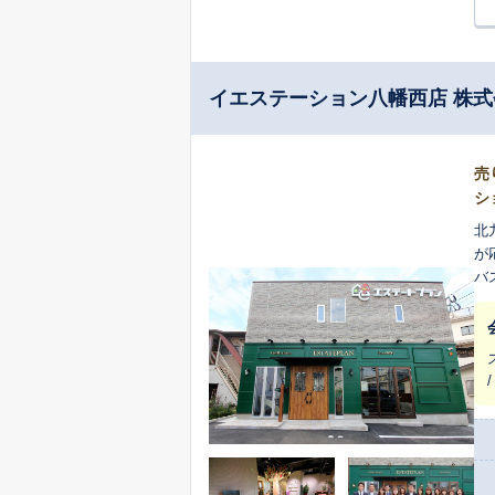
イエステーション八幡西店 株
売
シ
北
が
バ
い
ま