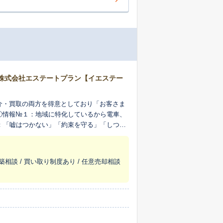
株式会社エステートプラン【イエステー
介・買取の両方を得意としており「お客さま
①情報№１：地域に特化しているから電車、
：「嘘はつかない」「約束を守る」「しつこ
ム。お会いしながら、スピードをもって進め
築相談 / 買い取り制度あり / 任意売却相談