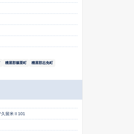
市
糟屋郡篠栗町
糟屋郡志免町
久留米Ⅱ101