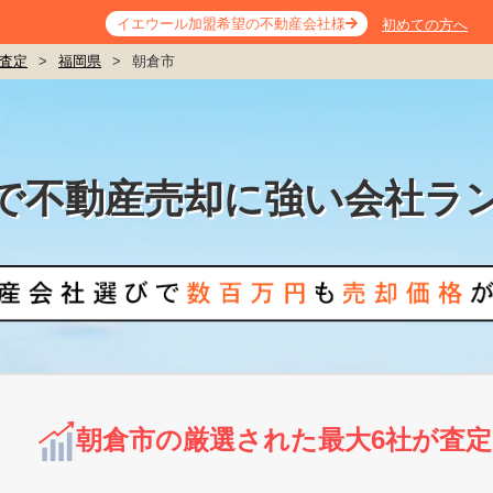
イエウール加盟希望の不動産会社様
初めての方へ
査定
>
福岡県
>
朝倉市
で不動産売却に強い会社ラ
朝倉市の厳選された最大6社が査定