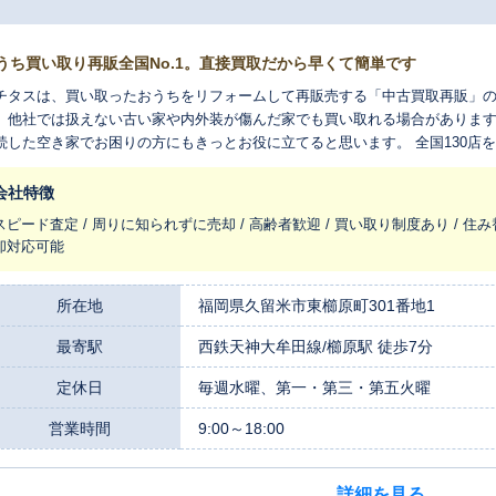
うち買い取り再販全国No.1。直接買取だから早くて簡単です
チタスは、買い取ったおうちをリフォームして再販売する「中古買取再販」の
、他社では扱えない古い家や内外装が傷んだ家でも買い取れる場合があります
続した空き家でお困りの方にもきっとお役に立てると思います。 全国130店
を生まれ変わらせ、長く住みつなぐお手伝いをさせてください。
会社特徴
スピード査定 / 周りに知られずに売却 / 高齢者歓迎 / 買い取り制度あり / 住み
却対応可能
所在地
福岡県久留米市東櫛原町301番地1
最寄駅
西鉄天神大牟田線/櫛原駅 徒歩7分
定休日
毎週水曜、第一・第三・第五火曜
営業時間
9:00～18:00
詳細を見る