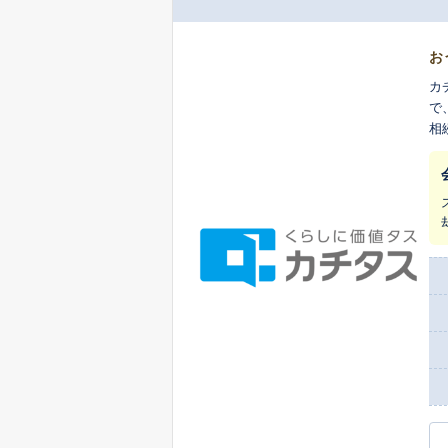
お
カ
で
相
ち