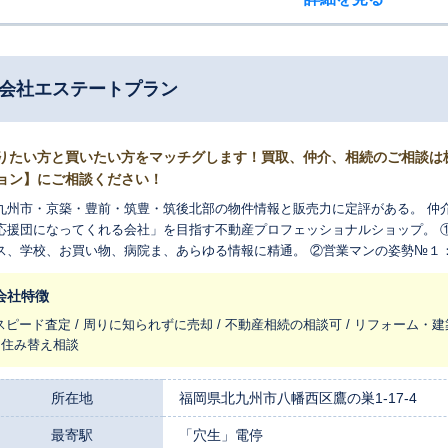
式会社エステートプラン
りたい方と買いたい方をマッチグします！買取、仲介、相続のご相談は
ョン】にご相談ください！
九州市・京築・豊前・筑豊・筑後北部の物件情報と販売力に定評がある。 仲
応援団になってくれる会社」を目指す不動産プロフェッショナルショップ。 
ス、学校、お買い物、病院ま、あらゆる情報に精通。 ②営業マンの姿勢№１
営業はしない」 ③フェイスtoフェイス：家庭で一番高価な売り物がマイホー
す
会社特徴
スピード査定 / 周りに知られずに売却 / 不動産相続の相談可 / リフォーム・建
/ 住み替え相談
所在地
福岡県北九州市八幡西区鷹の巣1-17-4
最寄駅
「穴生」電停