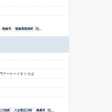
他...
朝倉市
朝倉郡筑前町
ツ門アーケードすぐそば
他...
大刀洗町
八女郡広川町
鳥栖市