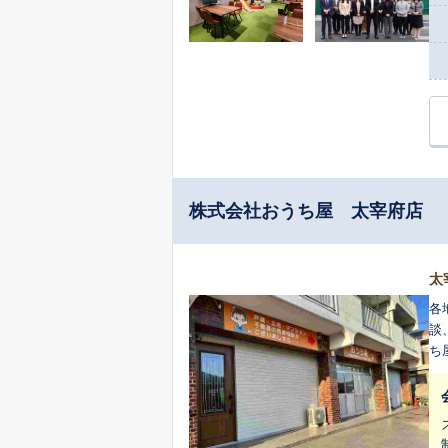
株式会社おうち屋 太宰府店
太
各
談
ち