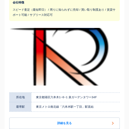
会社特徴
スピード査定（最短即日） / 周りに知られずに売却 / 買い取り制度あり / 賃貸サ
ポート可能 / サブリース対応可
所在地
東京都港区六本木1−6−1 泉ガーデンタワー34F
最寄駅
東京メトロ南北線「六本木駅一丁目」駅直結
詳細を見る