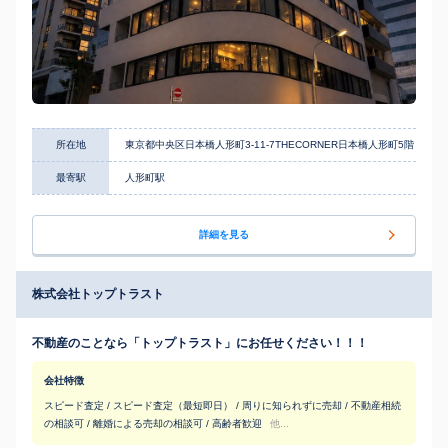
所在地
東京都中央区日本橋人形町3-11-7THECORNER日本橋人形町5階
最寄駅
人形町駅
詳細を見る
株式会社トップトラスト
不動産のことなら「トップトラスト」にお任せください！！！
会社特徴
スピード査定 / スピード査定（最短即日） / 周りに知られずに売却 / 不動産相続
の相談可 / 離婚による売却の相談可 / 高齢者歓迎
他...