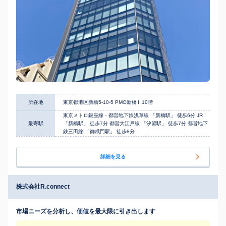
所在地
東京都港区新橋5-10-5 PMO新橋Ⅱ10階
東京メトロ銀座線・都営地下鉄浅草線 「新橋駅」 徒歩6分 JR
最寄駅
「新橋駅」 徒歩7分 都営大江戸線 「汐留駅」 徒歩7分 都営地下
鉄三田線 「御成門駅」 徒歩8分
詳細を見る
株式会社R.connect
市場ニーズを分析し、価値を最大限に引き出します