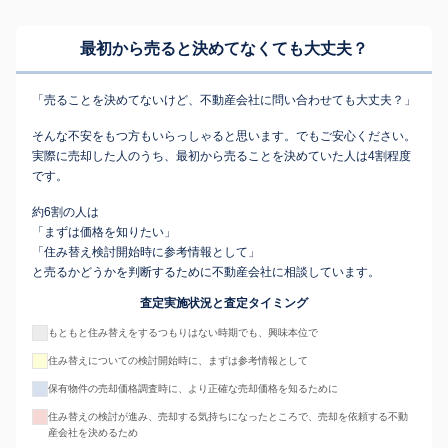
最初から売ると決めてなくても
大丈夫？
「売ることを決めてないけど、不動産会社に問い合わせても大丈夫？」
そんな不安をもつ方もいらっしゃると思います。でもご安心ください。
実際に売却した人のうち、最初から売ることを決めていた人は4割程度
です。
約6割の人は
「まずは価格を知りたい」
「住み替え検討開始時に参考情報として」
と売るかどうかを判断するために不動産会社に相談しています。
査定実施状況と査定タイミング
もともと住み替えをするつもりはない時期でも、興味本位で
住み替えについての検討開始時に、まずは参考情報として
保有物件の売却価格調査時に、より正確な売却価格を知るために
住み替えの検討が進み、売却する気持ちになったところで、売却を依頼する不動
産会社を決めるため