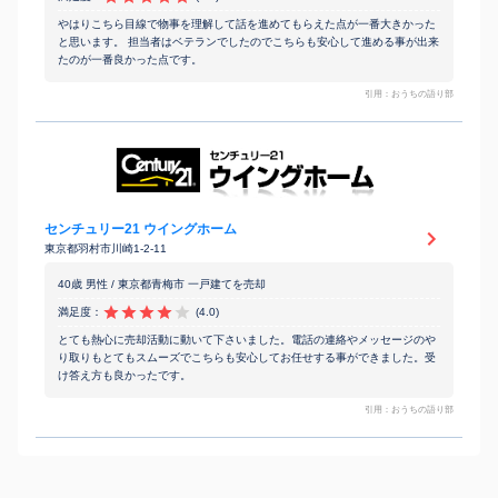
やはりこちら目線で物事を理解して話を進めてもらえた点が一番大きかった
と思います。 担当者はベテランでしたのでこちらも安心して進める事が出来
たのが一番良かった点です。
引用：おうちの語り部
センチュリー21 ウイングホーム
東京都羽村市川崎1-2-11
40歳 男性 / 東京都青梅市 一戸建てを売却
満足度：
(4.0)
とても熱心に売却活動に動いて下さいました。電話の連絡やメッセージのや
り取りもとてもスムーズでこちらも安心してお任せする事ができました。受
け答え方も良かったです。
引用：おうちの語り部