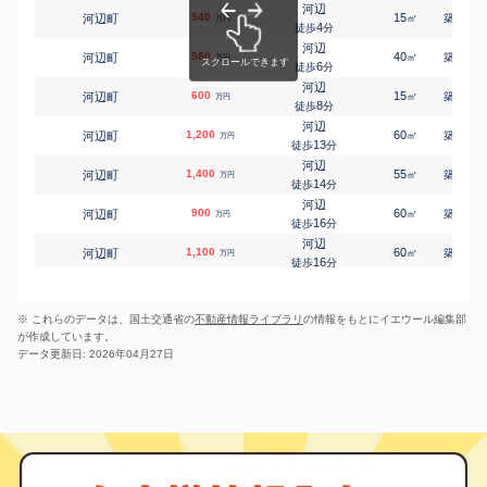
河辺
540
15
34
河辺町
㎡
築
年
河辺
万円
4
野上町
2,700
徒歩
分
135
㎡
万円
16
徒歩
分
河辺
580
40
37
河辺町
河辺
㎡
築
年
万円
野上町
710
6
210
徒歩
分
㎡
万円
18
徒歩
分
河辺
600
日向和田
15
35
河辺町
㎡
築
年
万円
梅郷
1,100
140
8
㎡
徒歩
分
万円
8
徒歩
分
河辺
東青梅
1,200
60
32
河辺町
㎡
築
年
万円
東青梅
3,900
195
㎡
13
万円
徒歩
分
3
徒歩
分
河辺
小作
1,400
55
33
河辺町
㎡
築
年
万円
藤橋
7,000
-
㎡
万円
14
徒歩
分
-
徒歩
分
河辺
河辺
900
60
23
河辺町
㎡
築
年
万円
藤橋
1,500
210
㎡
万円
16
徒歩
分
-
徒歩
分
河辺
二俣尾
1,100
60
23
河辺町
㎡
築
年
万円
二俣尾
1,200
290
㎡
万円
16
徒歩
分
4
徒歩
分
小作
1,300
55
38
新町
㎡
築
年
万円
-
徒歩
分
※ これらのデータは、国土交通省の
不動産情報ライブラリ
の情報をもとにイエウール編集部
小作
1,100
60
28
新町
㎡
築
年
万円
が作成しています。
6
徒歩
分
データ更新日: 2026年04月27日
小作
2,400
70
27
新町
㎡
築
年
万円
18
徒歩
分
河辺
1,800
60
17
新町
㎡
築
年
万円
15
徒歩
分
小作
1,400
55
46
末広町
㎡
築
年
万円
11
徒歩
分
青梅
1,700
60
19