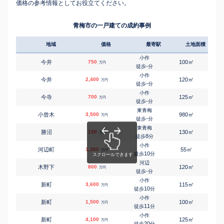
価格の参考情報としてお役立てください。
青梅市の一戸建ての成約事例
地域
価格
最寄駅
土地面積
延床
小作
㎡
㎡
今井
750
100
60
万円
-
徒歩
分
小作
㎡
㎡
今井
2,400
120
90
万円
-
徒歩
分
小作
㎡
㎡
今寺
700
125
70
万円
-
徒歩
分
東青梅
㎡
㎡
小曾木
3,500
980
110
万円
-
徒歩
分
東青梅
㎡
㎡
勝沼
190
130
45
万円
8
徒歩
分
小作
㎡
㎡
河辺町
1,300
55
90
万円
10
徒歩
分
河辺
㎡
㎡
木野下
800
120
65
万円
-
徒歩
分
小作
㎡
㎡
新町
3,600
115
90
万円
10
徒歩
分
小作
㎡
㎡
新町
1,500
100
80
万円
11
徒歩
分
小作
㎡
㎡
新町
4,100
125
95
万円
20
徒歩
分