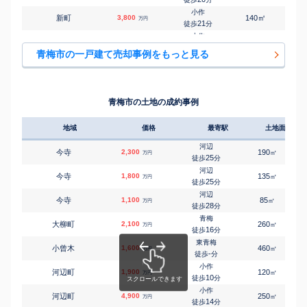
小作
㎡
㎡
新町
3,800
140
105
万円
21
徒歩
分
小作
㎡
㎡
新町
3,000
170
115
万円
21
徒歩
分
青梅市の一戸建て売却事例をもっと見る
小作
㎡
㎡
新町
2,300
130
95
万円
26
徒歩
分
河辺
㎡
㎡
新町
3,400
120
95
万円
16
徒歩
分
青梅市の土地の成約事例
河辺
㎡
㎡
大門
1,100
170
85
万円
28
徒歩
分
地域
価格
最寄駅
土地面積
小作
㎡
㎡
友田町
850
130
95
万円
24
徒歩
分
河辺
今寺
2,300
190
㎡
万円
小作
25
徒歩
分
㎡
㎡
友田町
1,700
240
130
万円
26
徒歩
分
河辺
今寺
1,800
135
㎡
万円
小作
25
徒歩
分
㎡
㎡
長淵
1,500
240
115
万円
-
徒歩
分
河辺
今寺
1,100
85
㎡
万円
東青梅
28
徒歩
分
㎡
㎡
長淵
2,000
130
80
万円
15
徒歩
分
青梅
大柳町
2,100
260
㎡
万円
河辺
16
徒歩
分
㎡
㎡
長淵
2,000
480
110
万円
-
徒歩
分
東青梅
小曾木
1,600
460
㎡
万円
河辺
-
徒歩
分
㎡
㎡
長淵
510
105
90
万円
-
徒歩
分
小作
河辺町
1,900
120
㎡
万円
青梅
10
徒歩
分
㎡
㎡
長淵
2,900
150
100
万円
21
徒歩
分
小作
河辺町
4,900
250
㎡
万円
青梅
14
徒歩
分
㎡
㎡
長淵
990
165
85
万円