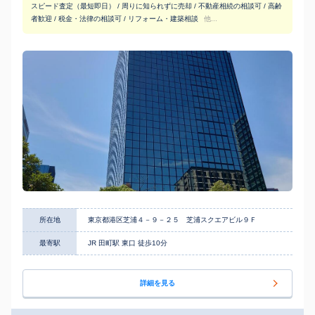
スピード査定（最短即日） / 周りに知られずに売却 / 不動産相続の相談可 / 高齢
者歓迎 / 税金・法律の相談可 / リフォーム・建築相談
他...
所在地
東京都港区芝浦４－９－２５ 芝浦スクエアビル９Ｆ
最寄駅
JR 田町駅 東口 徒歩10分
詳細を見る