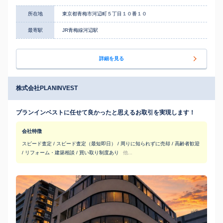
所在地
東京都青梅市河辺町５丁目１０番１０
最寄駅
JR青梅線河辺駅
詳細を見る
株式会社PLANINVEST
プランインベストに任せて良かったと思えるお取引を実現します！
会社特徴
スピード査定 / スピード査定（最短即日） / 周りに知られずに売却 / 高齢者歓迎
/ リフォーム・建築相談 / 買い取り制度あり
他...