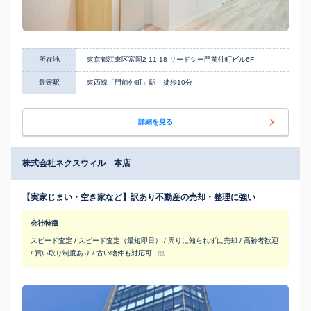
所在地
東京都江東区富岡2-11-18 リードシー門前仲町ビル6F
最寄駅
東西線「門前仲町」駅 徒歩10分
詳細を見る
株式会社ネクスウィル 本店
【実家じまい・空き家など】訳あり不動産の売却・整理に強い
会社特徴
スピード査定 / スピード査定（最短即日） / 周りに知られずに売却 / 高齢者歓迎
/ 買い取り制度あり / 古い物件も対応可
他...