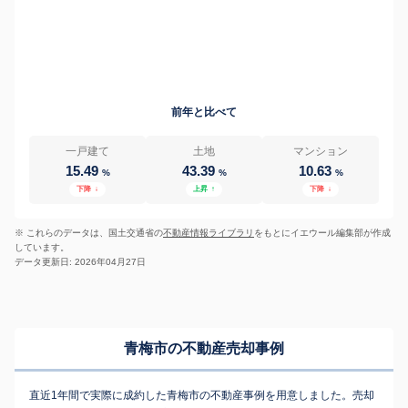
前年と比べて
一戸建て
土地
マンション
15.49
43.39
10.63
%
%
%
下降
↓
上昇
↑
下降
↓
※ これらのデータは、国土交通省の
不動産情報ライブラリ
をもとにイエウール編集部が作成
しています。
データ更新日: 2026年04月27日
青梅市の不動産売却事例
直近1年間で実際に成約した青梅市の不動産事例を用意しました。売却