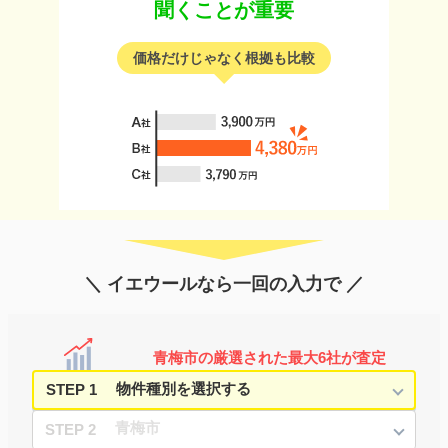
聞くことが重要
価格だけじゃなく根拠も比較
＼ イエウールなら一回の入力で ／
青梅市の厳選された最大6社が査定
STEP 1
STEP 2