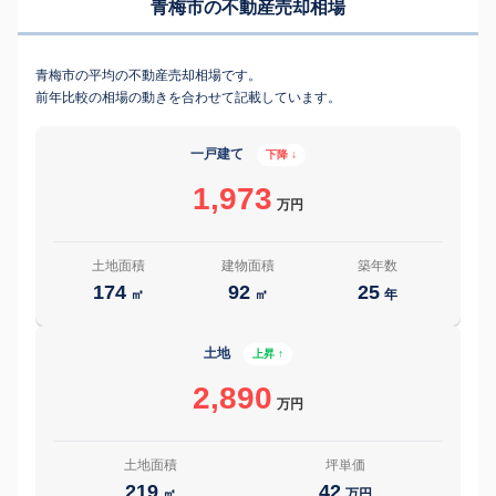
青梅市の不動産売却相場
青梅市の平均の不動産売却相場です。
前年比較の相場の動きを合わせて記載しています。
一戸建て
下降 ↓
1,973
万円
土地面積
建物面積
築年数
174
92
25
㎡
㎡
年
土地
上昇 ↑
2,890
万円
土地面積
坪単価
219
42
㎡
万円