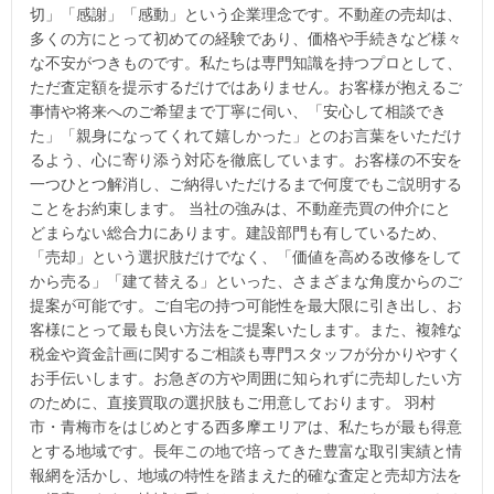
切」「感謝」「感動」という企業理念です。不動産の売却は、
多くの方にとって初めての経験であり、価格や手続きなど様々
な不安がつきものです。私たちは専門知識を持つプロとして、
ただ査定額を提示するだけではありません。お客様が抱えるご
事情や将来へのご希望まで丁寧に伺い、「安心して相談でき
た」「親身になってくれて嬉しかった」とのお言葉をいただけ
るよう、心に寄り添う対応を徹底しています。お客様の不安を
一つひとつ解消し、ご納得いただけるまで何度でもご説明する
ことをお約束します。 当社の強みは、不動産売買の仲介にと
どまらない総合力にあります。建設部門も有しているため、
「売却」という選択肢だけでなく、「価値を高める改修をして
から売る」「建て替える」といった、さまざまな角度からのご
提案が可能です。ご自宅の持つ可能性を最大限に引き出し、お
客様にとって最も良い方法をご提案いたします。また、複雑な
税金や資金計画に関するご相談も専門スタッフが分かりやすく
お手伝いします。お急ぎの方や周囲に知られずに売却したい方
のために、直接買取の選択肢もご用意しております。 羽村
市・青梅市をはじめとする西多摩エリアは、私たちが最も得意
とする地域です。長年この地で培ってきた豊富な取引実績と情
報網を活かし、地域の特性を踏まえた的確な査定と売却方法を