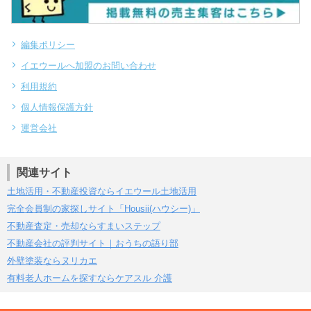
編集ポリシー
イエウールへ加盟のお問い合わせ
利用規約
個人情報保護方針
運営会社
関連サイト
土地活用・不動産投資ならイエウール土地活用
完全会員制の家探しサイト「Housii(ハウシー)」
不動産査定・売却ならすまいステップ
不動産会社の評判サイト｜おうちの語り部
外壁塗装ならヌリカエ
有料老人ホームを探すならケアスル 介護